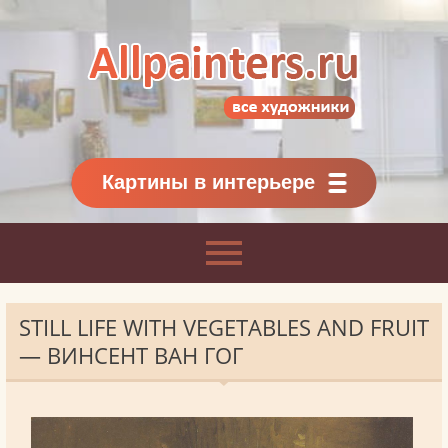
Allpainters.ru - картинная галерея
Онлайн галерея живописи.
Картины классиков
и современников
Картины в интерьере
STILL LIFE WITH VEGETABLES AND FRUIT
— ВИНСЕНТ ВАН ГОГ