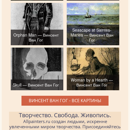
Seascape at Saintes-
Orphan Man — Винсент
Maries — Винсент Ван
Ван Гог
Гог
Woman by a Hearth —
Skull — Винсент Ван Гог
Винсент Ван Гог
ВИНСЕНТ ВАН ГОГ - ВСЕ КАРТИНЫ
Творчество. Свобода. Живопись.
Allpainters.ru создан людьми, искренне
увлеченными миром творчества. Присоединяйтесь