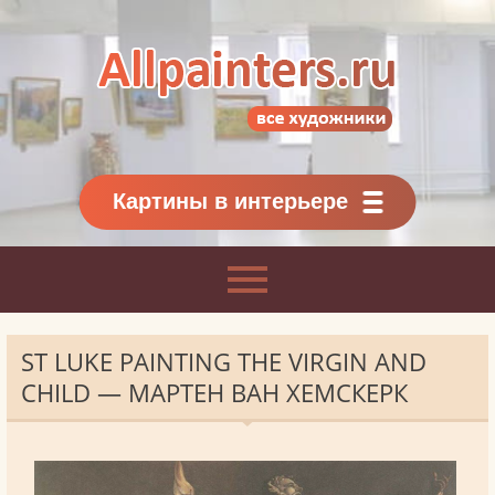
Allpainters.ru - картинная галерея
Онлайн галерея живописи.
Картины классиков
и современников
Картины в интерьере
ST LUKE PAINTING THE VIRGIN AND
CHILD — МАРТЕН ВАН ХЕМСКЕРК