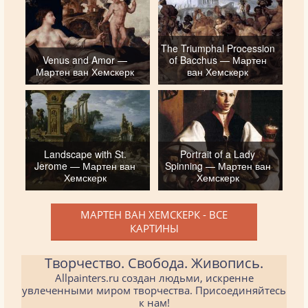
The Triumphal Procession
Venus and Amor —
of Bacchus — Мартен
Мартен ван Хемскерк
ван Хемскерк
Landscape with St.
Portrait of a Lady
Jerome — Мартен ван
Spinning — Мартен ван
Хемскерк
Хемскерк
МАРТЕН ВАН ХЕМСКЕРК - ВСЕ
КАРТИНЫ
Творчество. Свобода. Живопись.
Allpainters.ru создан людьми, искренне
увлеченными миром творчества. Присоединяйтесь
к нам!