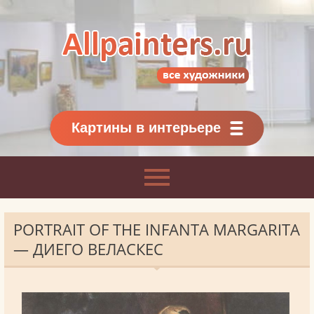
Allpainters.ru - картинная галерея
Онлайн галерея живописи.
Картины классиков
и современников
Картины в интерьере
PORTRAIT OF THE INFANTA MARGARITA
— ДИЕГО ВЕЛАСКЕС