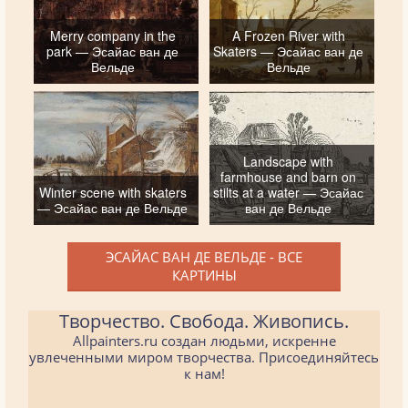
Merry company in the
A Frozen River with
park — Эсайас ван де
Skaters — Эсайас ван де
Вельде
Вельде
Landscape with
farmhouse and barn on
Winter scene with skaters
stilts at a water — Эсайас
— Эсайас ван де Вельде
ван де Вельде
ЭСАЙАС ВАН ДЕ ВЕЛЬДЕ - ВСЕ
КАРТИНЫ
Творчество. Свобода. Живопись.
Allpainters.ru создан людьми, искренне
увлеченными миром творчества. Присоединяйтесь
к нам!