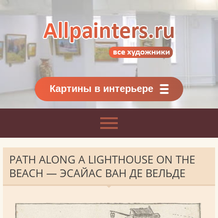
Allpainters.ru - картинная галерея
Онлайн галерея живописи.
Картины классиков
и современников
Картины в интерьере
PATH ALONG A LIGHTHOUSE ON THE
BEACH — ЭСАЙАС ВАН ДЕ ВЕЛЬДЕ