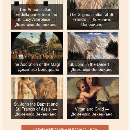
The Annunciation,
predella panel from the
The Stigmatization of St.
St. Lucy Altarpiece —
Francis — Доменико
Доменико Венециано
Венециано
The Adoration of the Magi
St. John in the Desert —
— Доменико Венециано
Доменико Венециано
St. John the Baptist and
St. Francis of Assisi —
Virgin and Child —
Доменико Венециано
Доменико Венециано
ДОМЕНИКО ВЕНЕЦИАНО - ВСЕ