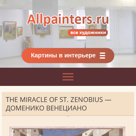
Allpainters.ru - картинная галерея
Онлайн галерея живописи.
Картины классиков
и современников
Картины в интерьере
THE MIRACLE OF ST. ZENOBIUS —
ДОМЕНИКО ВЕНЕЦИАНО