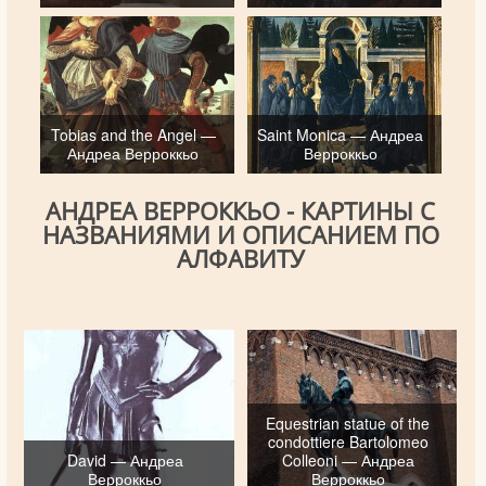
Tobias and the Angel —
Saint Monica — Андреа
Андреа Верроккьо
Верроккьо
АНДРЕА ВЕРРОККЬО - КАРТИНЫ С
НАЗВАНИЯМИ И ОПИСАНИЕМ ПО
АЛФАВИТУ
Equestrian statue of the
condottiere Bartolomeo
David — Андреа
Colleoni — Андреа
Верроккьо
Верроккьо