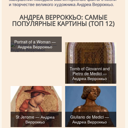
и творчестве великого художника Андреа Верроккьо.
АНДРЕА ВЕРРОККЬО: САМЫЕ
ПОПУЛЯРНЫЕ КАРТИНЫ (ТОП 12)
Portrait of a Woman —
Андреа Верроккьо
Tomb of Giovanni and
Pietro de Medici —
Андреа Верроккьо
St Jerome — Андреа
Giuliano de Medici —
Верроккьо
Андреа Верроккьо