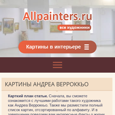
Allpainters.ru - картинная галерея
Онлайн галерея живописи.
Картины классиков
и современников
Картины в интерьере
КАРТИНЫ АНДРЕА ВЕРРОККЬО
Карткий план статьи.
Сначала, вы сможете
ознакомится с лучшими работами такого художника
как Андреа Верроккьо. Также мы разместили полный
список картин, отсортированный по алфавиту. И в
завершении поведаем вам интересные факты о жизни