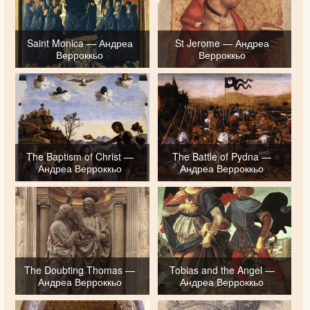
Saint Monica — Андреа
St Jerome — Андреа
Верроккьо
Верроккьо
The Baptism of Christ —
The Battle of Pydna —
Андреа Верроккьо
Андреа Верроккьо
The Doubting Thomas —
Tobias and the Angel —
Андреа Верроккьо
Андреа Верроккьо