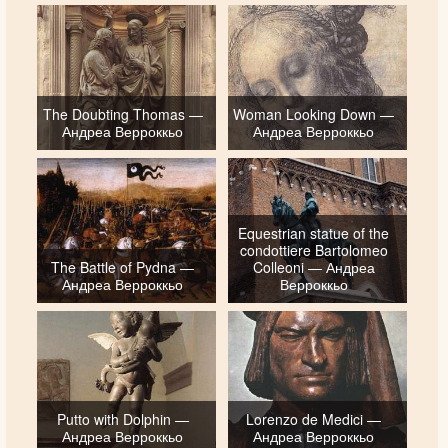
The Doubting Thomas —
Woman Looking Down —
Андреа Верроккьо
Андреа Верроккьо
Equestrian statue of the
condottiere Bartolomeo
The Battle of Pydna —
Colleoni — Андреа
Андреа Верроккьо
Верроккьо
Putto with Dolphin —
Lorenzo de Medici —
Андреа Верроккьо
Андреа Верроккьо