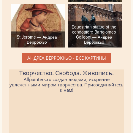
Equestrian statue of the
condottiere Bartolomeo
St Jerome — Андреа
Colleoni — Андреа
Верроккьо
Верроккьо
АНДРЕА ВЕРРОККЬО - ВСЕ КАРТИНЫ
Творчество. Свобода. Живопись.
Allpainters.ru создан людьми, искренне
увлеченными миром творчества. Присоединяйтесь
к нам!