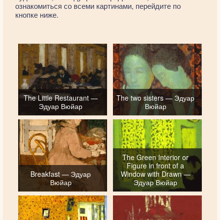
ознакомиться со всеми картинами, перейдите по
кнопке ниже.
The Little Restaurant —
The two sisters — Эдуар
Эдуар Вюйар
Вюйар
The Green Interior or
Figure in front of a
Breakfast — Эдуар
Window with Drawn —
Вюйар
Эдуар Вюйар