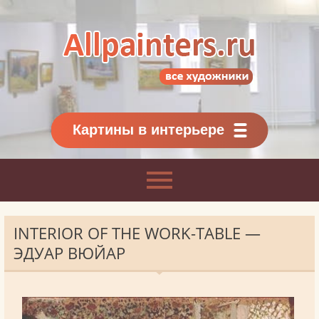
Allpainters.ru - картинная галерея
Онлайн галерея живописи.
Картины классиков
и современников
Картины в интерьере
INTERIOR OF THE WORK-TABLE —
ЭДУАР ВЮЙАР