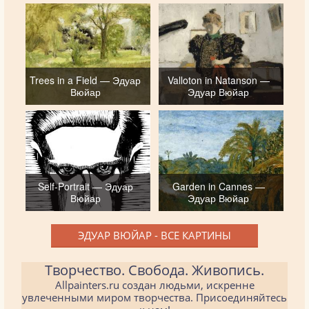
Trees in a Field — Эдуар
Valloton in Natanson —
Вюйар
Эдуар Вюйар
Self-Portrait — Эдуар
Garden in Cannes —
Вюйар
Эдуар Вюйар
ЭДУАР ВЮЙАР - ВСЕ КАРТИНЫ
Творчество. Свобода. Живопись.
Allpainters.ru создан людьми, искренне
увлеченными миром творчества. Присоединяйтесь