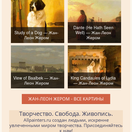
Dante (He Hath Seen
Study of a Dog — Жан-
Well) — Жан-Леон
Леон Жером
Жером
View of Baalbek — Жан-
King Candaules of Lydia
Леон Жером
— Жан-Леон Жером
ЖАН-ЛЕОН ЖЕРОМ - ВСЕ КАРТИНЫ
Творчество. Свобода. Живопись.
Allpainters.ru создан людьми, искренне
увлеченными миром творчества. Присоединяйтесь
к нам!