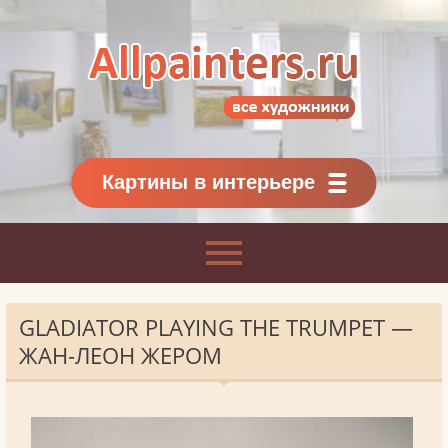
Allpainters.ru - картинная галерея
Онлайн галерея живописи.
Картины классиков
и современников
Картины в интерьере
GLADIATOR PLAYING THE TRUMPET —
ЖАН-ЛЕОН ЖЕРОМ