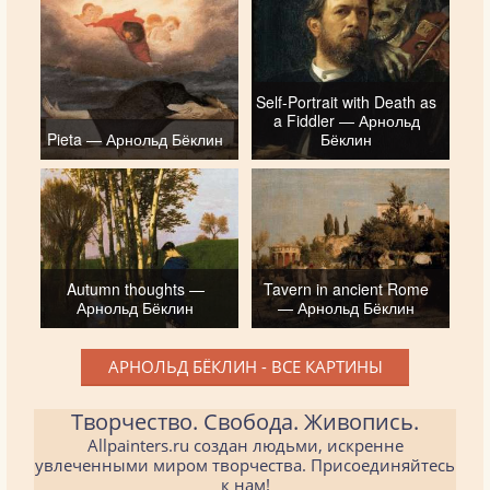
Self-Portrait with Death as
a Fiddler — Арнольд
Pieta — Арнольд Бёклин
Бёклин
Autumn thoughts —
Tavern in ancient Rome
Арнольд Бёклин
— Арнольд Бёклин
АРНОЛЬД БЁКЛИН - ВСЕ КАРТИНЫ
Творчество. Свобода. Живопись.
Allpainters.ru создан людьми, искренне
увлеченными миром творчества. Присоединяйтесь
к нам!