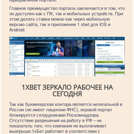
Главное преимущество портала заключается в том, что
он доступен как с ПК, так и мобильных устройств. При
этом делать ставки можно как через мобильную
версию сайта, так и приложение 1 xbet для iOS и
Android.
1XBET ЗЕРКАЛО РАБОЧЕЕ НА
СЕГОДНЯ
Так как букмекерская контора является нелегальной в
России (не имеет лицензии ФНС), игровой портал
блокируется сотрудниками Роскомнадзора.
Отсутствие разрешения на работу в РФ – не
показатель того, что компания не выплачивает
выигрыши.1хБет работает в соответствии с