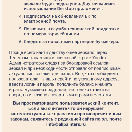
зеркало будет недоступно. Другой вариант –
использование Desktop приложения.
Подписаться на обновления БК по
электронной почте.
Позвонить в службу технической поддержки
по номеру горячей линии.
Следить за новостями партнеров букмекера.
Проще всего найти действующее зеркало через
Телеграм–канал или в поисковой строке Yandex.
Администраторы следят за блокировкой ссылок–
зеркал и при необходимости отправляют подписчикам
актуальные ссылки для входа. Все, что необходимо
пользователю – лишь перейти по указанному адресу,
ввести логин и пароль, пополнить баланс и начать
играть. Букмекер предлагает не только ставки на
спорт, но и казино с азартными играми и слотами.
Вы простматриваете пользовательский контент.
Если вы считаете что он нарушает
интеллектуальные права или противоречит иным
законам, свяжитесь с редакцией сайта по эл. почте
info@allpainters.ru