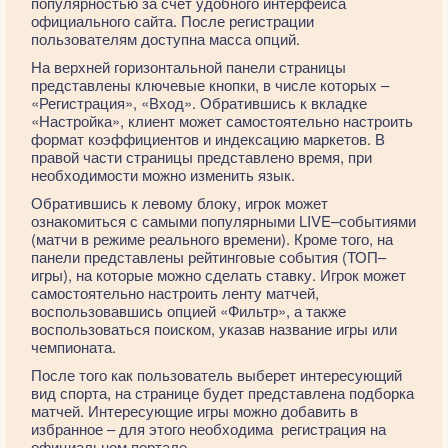
популярностью за счет удобного интерфейса
официального сайта. После регистрации
пользователям доступна масса опций.
На верхней горизонтальной панели страницы
представлены ключевые кнопки, в числе которых –
«Регистрация», «Вход». Обратившись к вкладке
«Настройка», клиент может самостоятельно настроить
формат коэффициентов и индексацию маркетов. В
правой части страницы представлено время, при
необходимости можно изменить язык.
Обратившись к левому блоку, игрок может
ознакомиться с самыми популярными LIVE–событиями
(матчи в режиме реального времени). Кроме того, на
панели представлены рейтинговые события (ТОП–
игры), на которые можно сделать ставку. Игрок может
самостоятельно настроить ленту матчей,
воспользовавшись опцией «Фильтр», а также
воспользоваться поиском, указав название игры или
чемпионата.
После того как пользователь выберет интересующий
вид спорта, на странице будет представлена подборка
матчей. Интересующие игры можно добавить в
избранное – для этого необходима регистрация на
официальном портале.