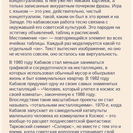
концептуализма. В ней уже нет никаких картинок, а
только записанные аккуратным почерком фразы. Игра
с языком — это уже, действительно, чистый
концептуализм, такой, каким он был в это время и на
Западе. Но кабаковская работа тесно связана с
окружавшей его советской культурой. Это пародия на
эстетику объявлений, таблиц и расписаний.
Местоимение «он» — повторяющийся элемент во всех
ячейках таблицы. Каждый раз моделируется какой-то
отдельный «он». Текст вытеснил изображение, но оно
не исчезло совсем, оно осталось как виртуальность.
В 1980 году Кабаков стал меньше заниматься
графикой и сосредоточился на инсталляциях, в
которых использовал обычный мусор и обыгрывал
жизнь и быт коммунальных квартир. В 1982 году
Кабаков придумал одну из своих самых знаменитых
инсталляций – «Человек, который улетел в космос из
своей комнаты», законченную к 1986 году.
Впоследствии такие масштабные проекты он стал
называть «тотальными инсталляциями». 1970-е, когда
Кабаков запускает из самодельной катапульты
маленького человека из коммуналки в Космос – это
вообще-то расцвет позднесоветской фантастики:
Тарковский снимает «Солярис», но вместе с тем это и
время, когда советская идеология утрачивает свой