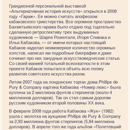
Грандиозной персональной выставкой
«Альтернативная история искусств» открылся в 2008
году «Гараж». Ее можно считать апофеозом
кабаковского трикстерства. Все огромное пространство
Бахметьевского гаража было отдано под тщательно
сделанную ретроспективу трех выдуманных
художников — Шарля Розенталя, Игоря Спивака и
Ильи Кабакова, — от имени которых настоящий
Кабаков наделал неимоверное количество огромных
холстов, написал им подробные биографии и даже
сочинил про них занудные искусствоведческие статьи.
Со своей манией тотальной всеохватности в этом
проекте Кабаков попытался объять всю логику
развития советского искусства разом.
Летом 2007 года на лондонских торгах дома Phillips de
Pury & Company картина Кабакова «Номер люкс» была
куплена за 2 миллиона фунтов стерлингов (около 4
миллионов долларов). Так он стал самым дорогим
русским художником второй половины ХХ века.
В феврале 2008 года работа Кабакова «Жук» (1982)
ушла с молотка на аукционе Phillips de Pury & Company
за 2,93 миллиона фунтов стерлингов (5,84 миллиона
долларов). В апреле того же года альбом «Полетевший