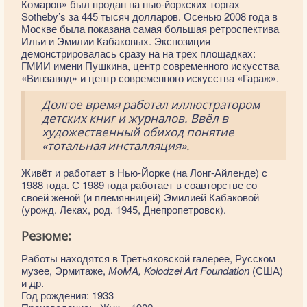
Комаров» был продан на нью-йоркских торгах
Sotheby’s за 445 тысяч долларов. Осенью 2008 года в
Москве была показана самая большая ретроспектива
Ильи и Эмилии Кабаковых. Экспозиция
демонстрировалась сразу на на трех площадках:
ГМИИ имени Пушкина, центр современного искусства
«Винзавод» и центр современного искусства «Гараж».
Долгое время работал иллюстратором
детских книг и журналов. Ввёл в
художественный обиход понятие
«тотальная инсталляция».
Живёт и работает в Нью-Йорке (на Лонг-Айленде) с
1988 года. С 1989 года работает в соавторстве со
своей женой (и племянницей) Эмилией Кабаковой
(урожд. Леках, род. 1945, Днепропетровск).
Резюме:
Работы находятся в Третьяковской галерее, Русском
музее, Эрмитаже,
МоMA, Kolodzei Art Foundation
(США)
и др.
Год рождения: 1933