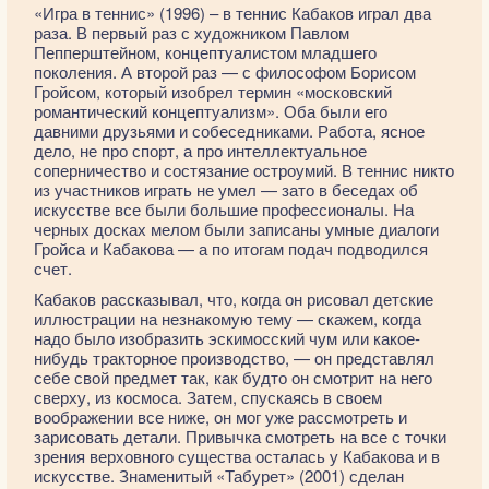
«Игра в теннис» (1996) – в теннис Кабаков играл два
раза. В первый раз с художником Павлом
Пепперштейном, концептуалистом младшего
поколения. А второй раз — с философом Борисом
Гройсом, который изобрел термин «московский
романтический концептуализм». Оба были его
давними друзьями и собеседниками. Работа, ясное
дело, не про спорт, а про интеллектуальное
соперничество и состязание остроумий. В теннис никто
из участников играть не умел — зато в беседах об
искусстве все были большие профессионалы. На
черных досках мелом были записаны умные диалоги
Гройса и Кабакова — а по итогам подач подводился
счет.
Кабаков рассказывал, что, когда он рисовал детские
иллюстрации на незнакомую тему — скажем, когда
надо было изобразить эскимосский чум или какое-
нибудь тракторное производство, — он представлял
себе свой предмет так, как будто он смотрит на него
сверху, из космоса. Затем, спускаясь в своем
воображении все ниже, он мог уже рассмотреть и
зарисовать детали. Привычка смотреть на все с точки
зрения верховного существа осталась у Кабакова и в
искусстве. Знаменитый «Табурет» (2001) сделан