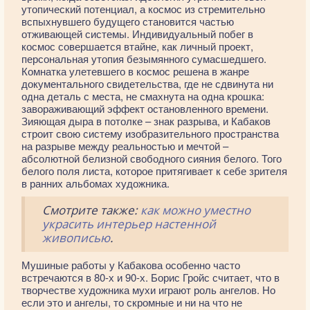
утопический потенциал, а космос из стремительно
вспыхнувшего будущего становится частью
отживающей системы. Индивидуальный побег в
космос совершается втайне, как личный проект,
персональная утопия безымянного сумасшедшего.
Комнатка улетевшего в космос решена в жанре
документального свидетельства, где не сдвинута ни
одна деталь с места, не смахнута на одна крошка:
завораживающий эффект остановленного времени.
Зияющая дыра в потолке – знак разрыва, и Кабаков
строит свою систему изобразительного пространства
на разрыве между реальностью и мечтой –
абсолютной белизной свободного сияния белого. Того
белого поля листа, которое притягивает к себе зрителя
в ранних альбомах художника.
Смотрите также:
как можно уместно
украсить интерьер настенной
живописью
.
Мушиные работы у Кабакова особенно часто
встречаются в 80-х и 90-х. Борис Гройс считает, что в
творчестве художника мухи играют роль ангелов. Но
если это и ангелы, то скромные и ни на что не