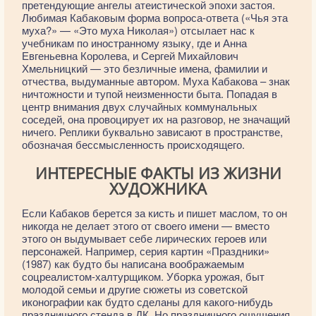
претендующие ангелы атеистической эпохи застоя.
Любимая Кабаковым форма вопроса-ответа («Чья эта
муха?» — «Это муха Николая») отсылает нас к
учебникам по иностранному языку, где и Анна
Евгеньевна Королева, и Сергей Михайлович
Хмельницкий — это безличные имена, фамилии и
отчества, выдуманные автором. Муха Кабакова – знак
ничтожности и тупой неизменности быта. Попадая в
центр внимания двух случайных коммунальных
соседей, она провоцирует их на разговор, не значащий
ничего. Реплики буквально зависают в пространстве,
обозначая бессмысленность происходящего.
ИНТЕРЕСНЫЕ ФАКТЫ ИЗ ЖИЗНИ
ХУДОЖНИКА
Если Кабаков берется за кисть и пишет маслом, то он
никогда не делает этого от своего имени — вместо
этого он выдумывает себе лирических героев или
персонажей. Например, серия картин «Праздники»
(1987) как будто бы написана воображаемым
соцреалистом-халтурщиком. Уборка урожая, быт
молодой семьи и другие сюжеты из советской
иконографии как будто сделаны для какого-нибудь
праздничного стенда в ДК. Но праздничного ощущения