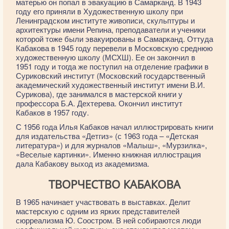
матерью он попал в эвакуацию в Самарканд. В 1943
году его приняли в Художественную школу при
Ленинградском институте живописи, скульптуры и
архитектуры имени Репина, преподаватели и ученики
которой тоже были эвакуированы в Самарканд. Оттуда
Кабакова в 1945 году перевели в Московскую среднюю
художественную школу (МСХШ). Ее он закончил в
1951 году и тогда же поступил на отделение графики в
Суриковский институт (Московский государственный
академический художественный институт имени В.И.
Сурикова), где занимался в мастерской книги у
профессора Б.А. Дехтерева. Окончил институт
Кабаков в 1957 году.
С 1956 года Илья Кабаков начал иллюстрировать книги
для издательства «Детгиз» (с 1963 года – «Детская
литература») и для журналов «Малыш», «Мурзилка»,
«Веселые картинки». Именно книжная иллюстрация
дала Кабакову выход из академизма.
ТВОРЧЕСТВО КАБАКОВА
В 1965 начинает участвовать в выставках. Делит
мастерскую с одним из ярких представителей
сюрреализма Ю. Соостром. В ней собираются люди