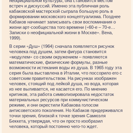
неофициальной культуры, она становится местом
встреч и дискуссий. Именно эта публичная роль
кабаковской мастерской сыграла большую роль в
формировании московского концептуализма. Позднее
Кабаков начинает записывать свои воспоминания о
жизни арт-сообщества того времени («60-е – 70-е…
Записки о неофициальной жизни в Москве». Вена,
1999).
В серии «Душ» (1964) сначала появляется рисунок
человека под душем, затем фигура становится
«модулем» со своим окружением – появляются
математические, физические формулы, разные
возможности истекания воды из душа. В 1965 году эта
серия была выставлена в Италии, что поссорило его с
советским правительством. На рисунках изображен
человек, стоящий под лейкой душа, но вода, которая
из нее выливается, не касается его. По мнению
критиков, эта работа символизировала недостаток
материальных ресурсов при коммунистическом
режиме, и они окрестили Кабакова голосом
антисоветского поколения. Но Кабаков придерживался
точки зрения, близкой к точке зрения Самюэля
Беккета, утверждая, что он просто изобразил
человека, который постоянно чего-то ждет.