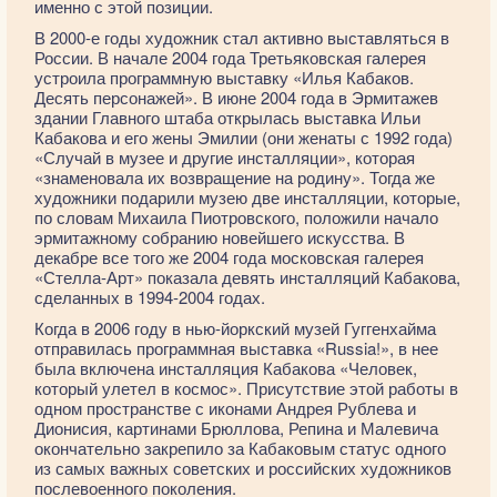
именно с этой позиции.
В 2000-е годы художник стал активно выставляться в
России. В начале 2004 года Третьяковская галерея
устроила программную выставку «Илья Кабаков.
Десять персонажей». В июне 2004 года в Эрмитажев
здании Главного штаба открылась выставка Ильи
Кабакова и его жены Эмилии (они женаты с 1992 года)
«Случай в музее и другие инсталляции», которая
«знаменовала их возвращение на родину». Тогда же
художники подарили музею две инсталляции, которые,
по словам Михаила Пиотровского, положили начало
эрмитажному собранию новейшего искусства. В
декабре все того же 2004 года московская галерея
«Стелла-Арт» показала девять инсталляций Кабакова,
сделанных в 1994-2004 годах.
Когда в 2006 году в нью-йоркский музей Гуггенхайма
отправилась программная выставка «Russia!», в нее
была включена инсталляция Кабакова «Человек,
который улетел в космос». Присутствие этой работы в
одном пространстве с иконами Андрея Рублева и
Дионисия, картинами Брюллова, Репина и Малевича
окончательно закрепило за Кабаковым статус одного
из самых важных советских и российских художников
послевоенного поколения.