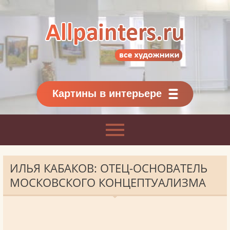
Allpainters.ru - картинная галерея
Онлайн галерея живописи.
Картины классиков
и современников
Картины в интерьере
ИЛЬЯ КАБАКОВ: ОТЕЦ-ОСНОВАТЕЛЬ
МОСКОВСКОГО КОНЦЕПТУАЛИЗМА