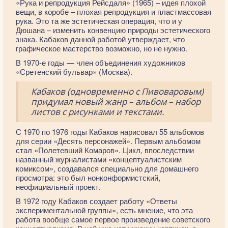
«Рука и репродукция Рейсдаля» (1965) – идея плохой
вещи, в коробе – плохая репродукция и пластмассовая
рука. Это та же эстетическая операция, что и у
Дюшана – изменить конвенцию природы эстетического
знака. Кабаков данной работой утверждает, что
графическое мастерство возможно, но не нужно.
В 1970-е годы — член объединения художников
«Сретенский бульвар» (Москва).
Кабаков (одновременно с Пивоваровым)
придумал новый жанр – альбом – набор
листов с рисунками и текстами.
С 1970 по 1976 годы Кабаков нарисовал 55 альбомов
для серии «Десять персонажей». Первым альбомом
стал «Полетевший Комаров». Цикл, впоследствии
названный журналистами «концептуалистским
комиксом», создавался специально для домашнего
просмотра: это был нонконформистский,
неофициальный проект.
В 1972 году Кабаков создает работу «Ответы
экспериментальной группы», есть мнение, что эта
работа вообще самое первое произведение советского