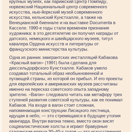
крупных музеях, как парижский Центр Помпиду,
норвежский Национальный центр современного
искусства, нью-йоркский музей современного
искусства, кельнский Кунстхалле, а также на
Венецианской биеннале и на выставке Documenta в
Касселе. 1990-е годы стали временем признания
художника: в это десятилетие он получил награды от
датского, немецкого и швейцарского музеев, титул
кавалера Ордена искусств и литературы от
французского министерства культуры.
Одна из ранних эмигрантских инсталляций Кабакова
«Красный вагон» (1991) была сделана для
дюссельдорфского Кунстхалле. Кабаков умело
создавал тотальный образ необыкновенной и
пугающей страны, из которой он прибыл. И его проекты
для европейских и американских музеев рассчитаны
именно на пересказ советского опыта западному
зрителю. «Вагон» следовало читать как метафору трех
ступеней развития советской культуры, как ее понимал
Кабаков. На входе в вагон стоит сложная,
напоминающая конструкции Лисицкого лестница,
идущая в небо, — это стремящаяся в будущее утопия
авангарда. Внутри вагона темно, вместо окон висят
соцреалистические холсты и играют бравурные
сталинские марши 30–40-х годов — это искусственная