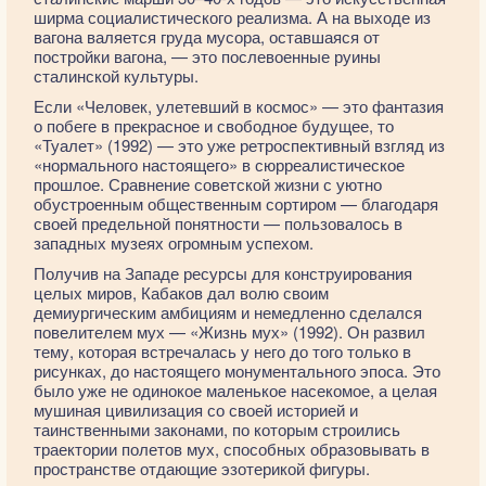
ширма социалистического реализма. А на выходе из
вагона валяется груда мусора, оставшаяся от
постройки вагона, — это послевоенные руины
сталинской культуры.
Если «Человек, улетевший в космос» — это фантазия
о побеге в прекрасное и свободное будущее, то
«Туалет» (1992) — это уже ретроспективный взгляд из
«нормального настоящего» в сюрреалистическое
прошлое. Сравнение советской жизни с уютно
обустроенным общественным сортиром — благодаря
своей предельной понятности — пользовалось в
западных музеях огромным успехом.
Получив на Западе ресурсы для конструирования
целых миров, Кабаков дал волю своим
демиургическим амбициям и немедленно сделался
повелителем мух — «Жизнь мух» (1992). Он развил
тему, которая встречалась у него до того только в
рисунках, до настоящего монументального эпоса. Это
было уже не одинокое маленькое насекомое, а целая
мушиная цивилизация со своей историей и
таинственными законами, по которым строились
траектории полетов мух, способных образовывать в
пространстве отдающие эзотерикой фигуры.