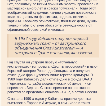
нет, поскольку по неким причинам холсты пролежали в
мастерской много лет и краски потускнели. Тогда этот
воображаемый художник наивно украсил поверхность
холстов цветными фантиками, надеясь оживить
картины. Кабакову эти фантики, понятное дело, нужны,
только чтобы сильнее обострить отчужденность от
официальной советской живописи.
В 1987 году Кабаков получил первый
зарубежный грант – от австрийского
объединения Graz Kunstverein — и
построил в Граце инсталляцию «Ужин».
Год спустя он устроил первую «тотальную
инсталляцию» из проекта «Десять персонажей» в нью-
йоркской галерее Рональда Фельдмана и получил
стипендию французского министерства культуры. В
1989 году Кабакову дали стипендию в фонде DAAD
(Германская служба академических обменов), и он
переехал в Берлин. С этого времени он постоянно
работал за пределами сначала СССР, а потом России.
С начала 1990-х годов у Кабакова прошли десятки
выставок в Европе и Америке, в том числе в таких