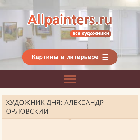
Allpainters.ru - картинная галерея
Онлайн галерея живописи.
Картины классиков
и современников
Картины в интерьере
ХУДОЖНИК ДНЯ: АЛЕКСАНДР
ОРЛОВСКИЙ