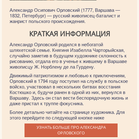
Александр Осипович Орловский (1777, Варшава —
1832, Петербург) — русский живописец-баталист и
жанрист польского происхождения.
КРАТКАЯ ИНФОРМАЦИЯ
Александр Орловский родился в небогатой
шляхетской семье. Княгиня Изабелла Чарторыйская,
случайно заметив в будущем художнике склонность к
рисованию, отдала его в ученье к жившему в Варшаве
живописцу Ж. Норблену де ла Гурдену.
Движимый патриотизмом и любовью к приключениям,
Орловский в 1794 году поступил на службу в польское
войско, участвовал в нескольких битвах восстания
Костюшко и, будучи ранен в одной из них, вернулся в
Варшаву. Здесь он стал вести беспорядочную жизнь и
даже пристал к труппе фокусника.
Более детально читайте на странице художника. Для
этого перейдите по следующей кнопке ниже
УЗНАТЬ БОЛЬШЕ ПРО АЛЕКСАНДРА
ОРЛОВСКОГО