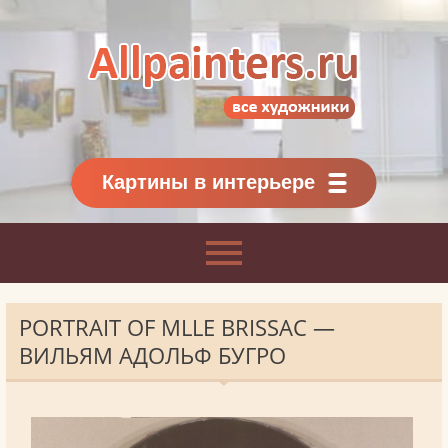
Allpainters.ru - картинная галерея
Онлайн галерея живописи.
Картины классиков
и современников
Картины в интерьере
PORTRAIT OF MLLE BRISSAC —
ВИЛЬЯМ АДОЛЬФ БУГРО