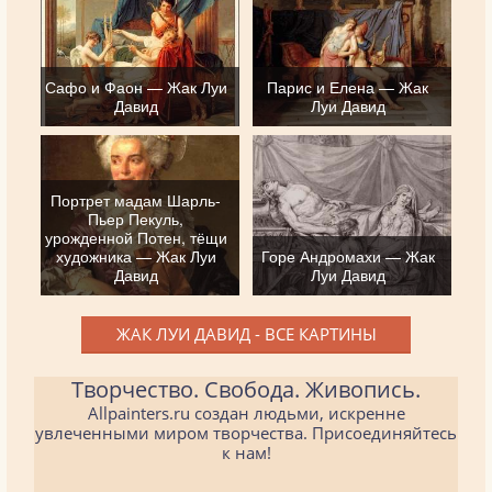
Сафо и Фаон — Жак Луи
Парис и Елена — Жак
Давид
Луи Давид
Портрет мадам Шарль-
Пьер Пекуль,
урожденной Потен, тёщи
художника — Жак Луи
Горе Андромахи — Жак
Давид
Луи Давид
ЖАК ЛУИ ДАВИД - ВСЕ КАРТИНЫ
Творчество. Свобода. Живопись.
Allpainters.ru создан людьми, искренне
увлеченными миром творчества. Присоединяйтесь
к нам!