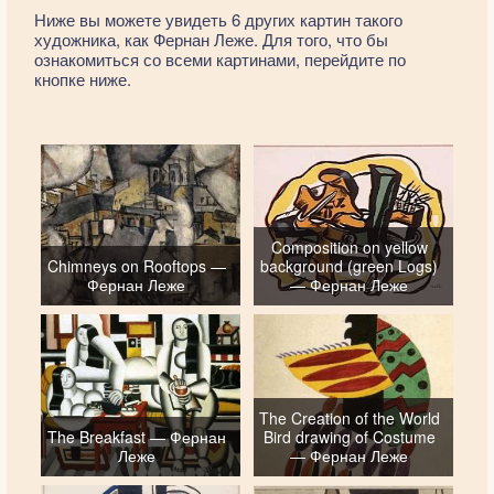
Ниже вы можете увидеть 6 других картин такого
художника, как Фернан Леже. Для того, что бы
ознакомиться со всеми картинами, перейдите по
кнопке ниже.
Composition on yellow
Chimneys on Rooftops —
background (green Logs)
Фернан Леже
— Фернан Леже
The Creation of the World
The Breakfast — Фернан
Bird drawing of Costume
Леже
— Фернан Леже