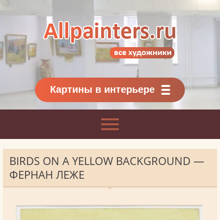
Allpainters.ru - картинная галерея
Онлайн галерея живописи.
Картины классиков
и современников
Картины в интерьере
BIRDS ON A YELLOW BACKGROUND —
ФЕРНАН ЛЕЖЕ