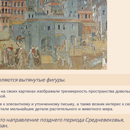
вляются вытянутые фигуры.
на своих картинах изображали трехмерность пространства доволь
ной.
е к элегантному и утонченному письму, а также возник интерес к с
тали мельчайшие детали растительного и животного мира.
это направление позднего периода Средневековья,
ран.