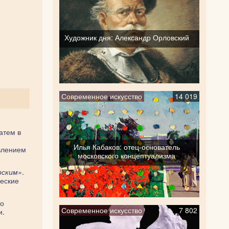
Художник дня: Александр Орловский
Современное искусство
14 019
атем в
Илья Кабаков: отец-основатель
авлением
московского концептуализма
рским»
.
ческие
По
Современное искусство
7 802
и.