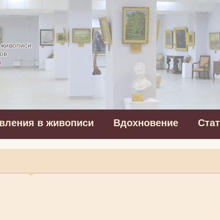
картинная галерея
 живописи.
ов
в
вления в живописи
Вдохновение
Ста