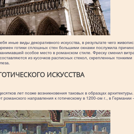
бя иные виды декоративного искусства, в результате чего живопис
в времен готики сплошных стен большими окнами послужила причин
занимавшей особое место в романском стиле. Фреску сменил витр
составляются из кусочков расписных стекол, скрепленных тонкими
леза.
ГОТИЧЕСКОГО ИСКУССТВА
десятков лет позже возникновения таковых в образцах архитектуры.
 романского направления к готическому в 1200-ом г., в Германии –