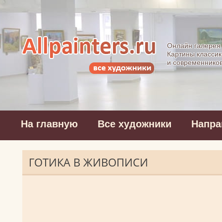
Allpainters.ru - 
Онлайн галерея
Картины классик
и современнико
На главную
Все художники
Напра
ГОТИКА В ЖИВОПИСИ