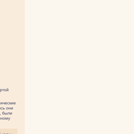
ртой
мические
ись они
, были
бному