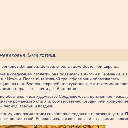
дневековья была
готика
.
 регионов Западной, Центральной, а также Восточной Европы.
 уже в следующем столетии она появилась в Англии и Германии, а з
остиг Италии. После интенсивной трансформации образовалась
национальная. Восточноевропейские художники с готическим напр
 немного дольше – почти до 16 столетия.
но обозначали все художество Средневековья, признанное
«варва
понятие романского стиля и, соответственно, ограничили хронологи
й период, зрелый и поздний.
поэтому идеология готики сохраняла феодально-церковные устои. 
чески религиозной. Ее сравнивали с вечностью и «высшими» силам