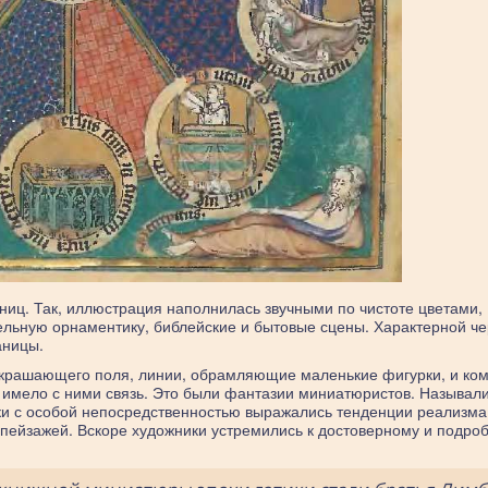
ниц. Так, иллюстрация наполнилась звучными по чистоте цветами,
ельную орнаментику, библейские и бытовые сцены. Характерной че
аницы.
украшающего поля, линии, обрамляющие маленькие фигурки, и ко
 имело с ними связь. Это были фантазии миниатюристов. Называл
ики с особой непосредственностью выражались тенденции реализма
 пейзажей. Вскоре художники устремились к достоверному и подро