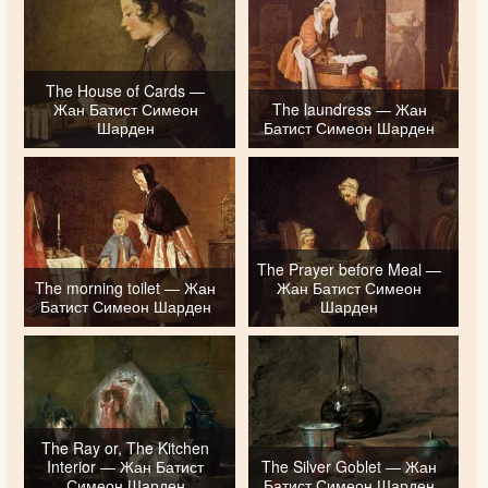
The House of Cards —
Жан Батист Симеон
The laundress — Жан
Шарден
Батист Симеон Шарден
The Prayer before Meal —
The morning toilet — Жан
Жан Батист Симеон
Батист Симеон Шарден
Шарден
The Ray or, The Kitchen
Interior — Жан Батист
The Silver Goblet — Жан
Симеон Шарден
Батист Симеон Шарден