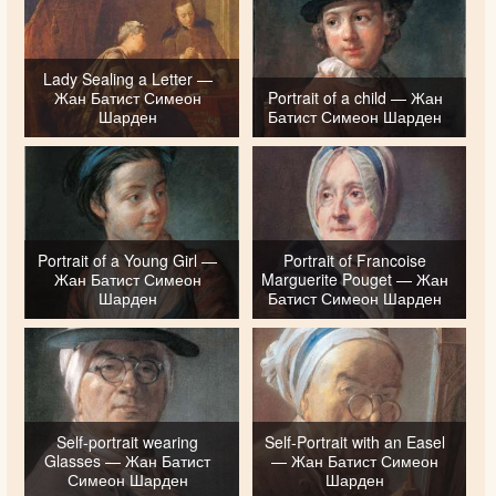
Lady Sealing a Letter —
Жан Батист Симеон
Portrait of a child — Жан
Шарден
Батист Симеон Шарден
Portrait of a Young Girl —
Portrait of Francoise
Жан Батист Симеон
Marguerite Pouget — Жан
Шарден
Батист Симеон Шарден
Self-portrait wearing
Self-Portrait with an Easel
Glasses — Жан Батист
— Жан Батист Симеон
Симеон Шарден
Шарден