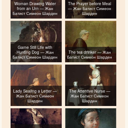
Woman Drawing Water
The Prayer before Meal
from an Urn — Жан
— Жан Батист Симеон
Батист Симеон Шарден
Шарден
Game Still Life with
Hunting Dog — Жан
The tea drinker — Жан
Батист Симеон Шарден
Батист Симеон Шарден
Lady Sealing a Letter —
The Attentive Nurse —
Жан Батист Симеон
Жан Батист Симеон
Шарден
Шарден