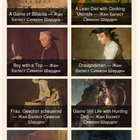
A Lean Diet with Cooking
A Game of Billiards — Жан
Utensils — Жан Батист
Батист Симеон Шарден
Симеон Шарден
Boy with a Top — Жан
Draughtsman — Жан
Батист Симеон Шарден
Батист Симеон Шарден
Frau, Geschirr scheuernd
Game Still Life with Hunting
— Жан Батист Симеон
Dog — Жан Батист
Шарден
Симеон Шарден