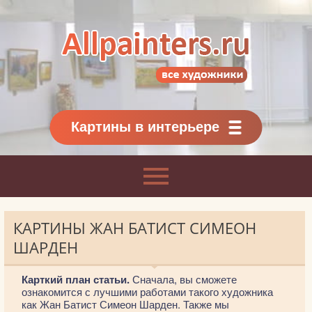
Allpainters.ru - картинная галерея
Онлайн галерея живописи.
Картины классиков
и современников
Картины в интерьере
КАРТИНЫ ЖАН БАТИСТ СИМЕОН
ШАРДЕН
Карткий план статьи.
Сначала, вы сможете
ознакомится с лучшими работами такого художника
как Жан Батист Симеон Шарден. Также мы