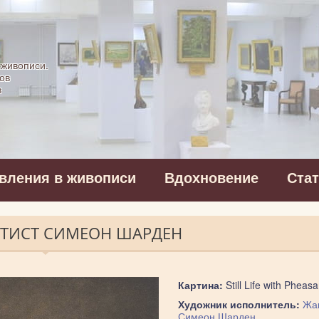
картинная галерея
 живописи.
ов
в
вления в живописи
Вдохновение
Ста
 БАТИСТ СИМЕОН ШАРДЕН
Картина:
Still Life with Pheasa
Художник исполнитель:
Жан
Симеон Шарден