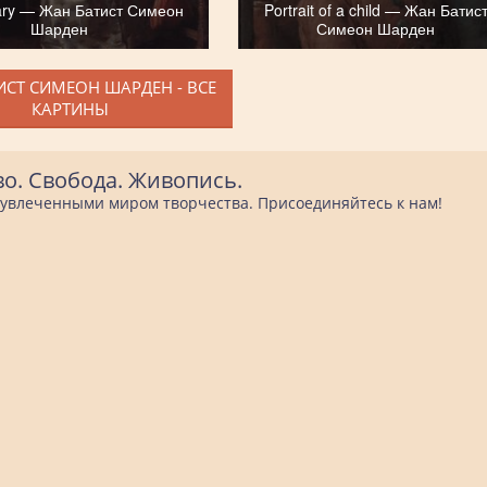
ary — Жан Батист Симеон
Portrait of a child — Жан Батис
Шарден
Симеон Шарден
ИСТ СИМЕОН ШАРДЕН - ВСЕ
КАРТИНЫ
во. Свобода. Живопись.
е увлеченными миром творчества. Присоединяйтесь к нам!