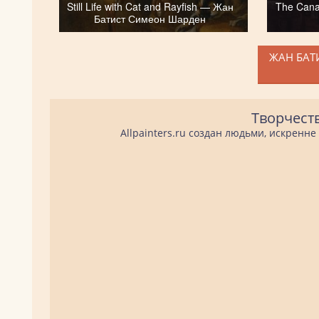
Still Life with Cat and Rayfish — Жан
The Can
Батист Симеон Шарден
ЖАН БАТ
Творчест
Allpainters.ru создан людьми, искренн