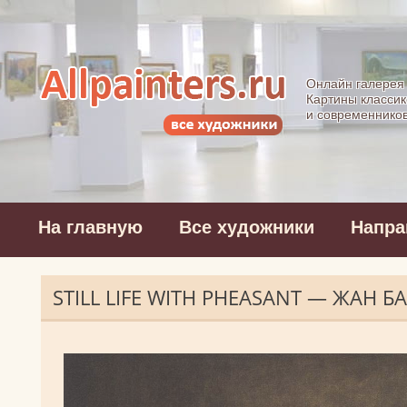
Allpainters.ru - 
Онлайн галерея
Картины классик
и современнико
На главную
Все художники
Напра
STILL LIFE WITH PHEASANT — ЖАН