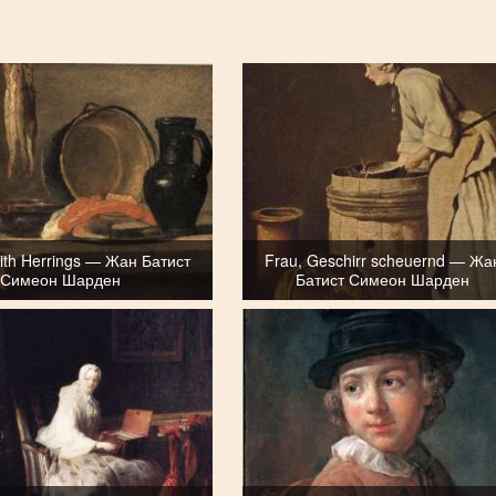
e with Herrings — Жан Батист
Frau, Geschirr scheuernd — Жа
Симеон Шарден
Батист Симеон Шарден