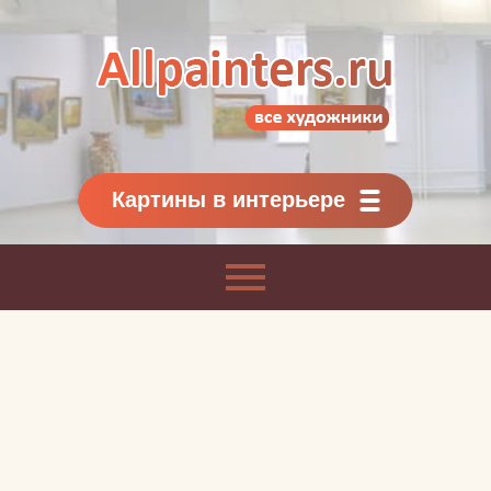
Allpainters.ru - картинная галерея
Онлайн галерея живописи.
Картины классиков
и современников
Картины в интерьере