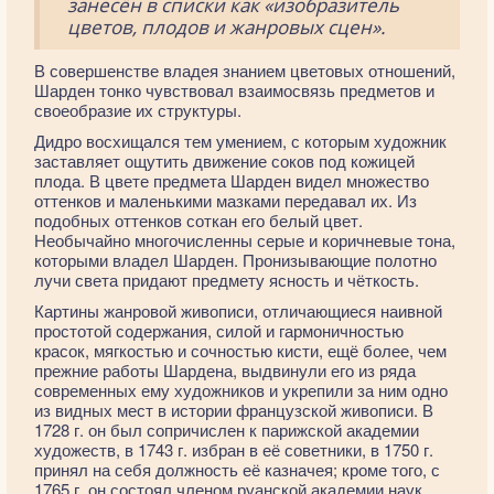
занесён в списки как «изобразитель
цветов, плодов и жанровых сцен».
В совершенстве владея знанием цветовых отношений,
Шарден тонко чувствовал взаимосвязь предметов и
своеобразие их структуры.
Дидро восхищался тем умением, с которым художник
заставляет ощутить движение соков под кожицей
плода. В цвете предмета Шарден видел множество
оттенков и маленькими мазками передавал их. Из
подобных оттенков соткан его белый цвет.
Необычайно многочисленны серые и коричневые тона,
которыми владел Шарден. Пронизывающие полотно
лучи света придают предмету ясность и чёткость.
Картины жанровой живописи, отличающиеся наивной
простотой содержания, силой и гармоничностью
красок, мягкостью и сочностью кисти, ещё более, чем
прежние работы Шардена, выдвинули его из ряда
современных ему художников и укрепили за ним одно
из видных мест в истории французской живописи. В
1728 г. он был сопричислен к парижской академии
художеств, в 1743 г. избран в её советники, в 1750 г.
принял на себя должность её казначея; кроме того, с
1765 г. он состоял членом руанской академии наук,