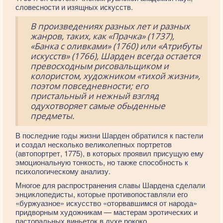
словесности и изящных искусств.
В произведениях разных лет и разных
жанров, таких, как «Прачка» (1737),
«Банка с оливками» (1760) или «Атрибуты
искусств» (1766), Шарден всегда остается
превосходным рисовальщиком и
колористом, художником «тихой жизни»,
поэтом повседневности; его
пристальный и нежный взгляд
одухотворяет самые обыденные
предметы.
В последние годы жизни Шарден обратился к пастели
и создал несколько великолепных портретов
(автопортрет, 1775), в которых проявил присущую ему
эмоциональную тонкость, но также способность к
психологическому анализу.
Многое для распространения славы Шардена сделали
энциклопедисты, которые противопоставляли его
«буржуазное» искусство «оторвавшимся от народа»
придворным художникам — мастерам эротических и
пасторальных виньеток в духе рококо.