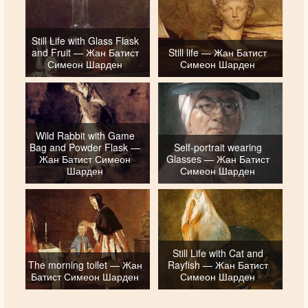
Still Life with Glass Flask
and Fruit — Жан Батист
Still life — Жан Батист
Симеон Шарден
Симеон Шарден
Wild Rabbit with Game
Bag and Powder Flask —
Self-portrait wearing
Жан Батист Симеон
Glasses — Жан Батист
Шарден
Симеон Шарден
Still Life with Cat and
The morning toilet — Жан
Rayfish — Жан Батист
Батист Симеон Шарден
Симеон Шарден