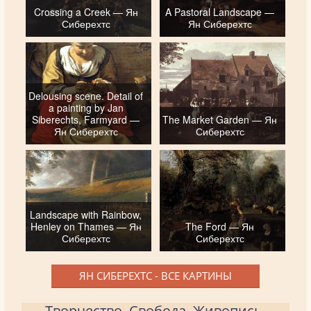
Crossing a Creek — Ян
A Pastoral Landscape —
Сиберехтс
Ян Сиберехтс
Delousing scene. Detail of
a painting by Jan
Siberechts, Farmyard —
The Market Garden — Ян
Ян Сиберехтс
Сиберехтс
Landscape with Rainbow,
Henley on Thames — Ян
The Ford — Ян
Сиберехтс
Сиберехтс
ЯН СИБЕРЕХТС - ВСЕ КАРТИНЫ
Творчество. Свобода. Живопись.