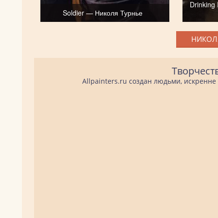
Drinking 
Soldier — Николя Турнье
НИКОЛЯ
Творчест
Allpainters.ru создан людьми, искренн