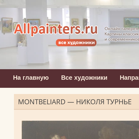
Allpainters.ru - 
Онлайн галерея
Картины классик
и современнико
На главную
Все художники
Напра
MONTBELIARD — НИКОЛЯ ТУРНЬЕ