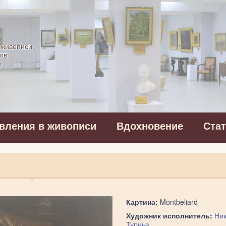
картинная галерея
 живописи.
ов
в
вления в живописи
Вдохновение
Ста
Картина:
Montbeliard
Художник исполнитель:
Ни
Турнье