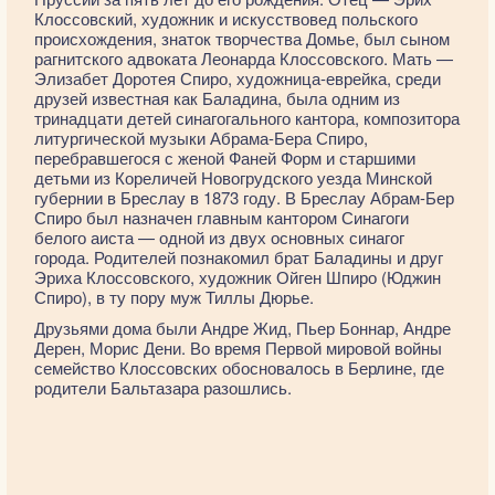
Клоссовский, художник и искусствовед польского
происхождения, знаток творчества Домье, был сыном
рагнитского адвоката Леонарда Клоссовского. Мать —
Элизабет Доротея Спиро, художница-еврейка, среди
друзей известная как Баладина, была одним из
тринадцати детей синагогального кантора, композитора
литургической музыки Абрама-Бера Спиро,
перебравшегося с женой Фаней Форм и старшими
детьми из Кореличей Новогрудского уезда Минской
губернии в Бреслау в 1873 году. В Бреслау Абрам-Бер
Спиро был назначен главным кантором Синагоги
белого аиста — одной из двух основных синагог
города. Родителей познакомил брат Баладины и друг
Эриха Клоссовского, художник Ойген Шпиро (Юджин
Спиро), в ту пору муж Тиллы Дюрье.
Друзьями дома были Андре Жид, Пьер Боннар, Андре
Дерен, Морис Дени. Во время Первой мировой войны
семейство Клоссовских обосновалось в Берлине, где
родители Бальтазара разошлись.