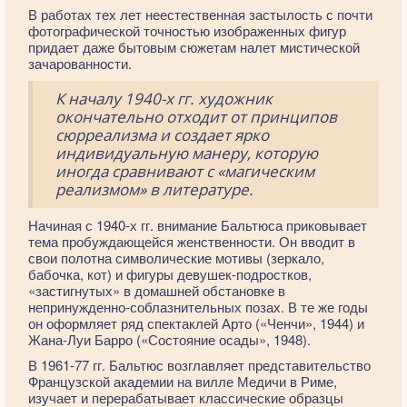
В работах тех лет неестественная застылость с почти
фотографической точностью изображенных фигур
придает даже бытовым сюжетам налет мистической
зачарованности.
К началу 1940-х гг. художник
окончательно отходит от принципов
сюрреализма и создает ярко
индивидуальную манеру, которую
иногда сравнивают с «магическим
реализмом» в литературе.
Начиная с 1940-х гг. внимание Бальтюса приковывает
тема пробуждающейся женственности. Он вводит в
свои полотна символические мотивы (зеркало,
бабочка, кот) и фигуры девушек-подростков,
«застигнутых» в домашней обстановке в
непринужденно-соблазнительных позах. В те же годы
он оформляет ряд спектаклей Арто («Ченчи», 1944) и
Жана-Луи Барро («Состояние осады», 1948).
В 1961-77 гг. Бальтюс возглавляет представительство
Французской академии на вилле Медичи в Риме,
изучает и перерабатывает классические образцы