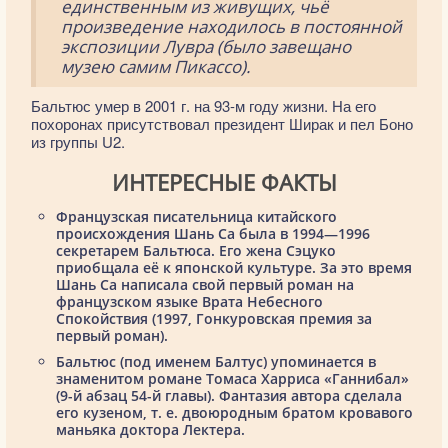
единственным из живущих, чьё
произведение находилось в постоянной
экспозиции Лувра (было завещано
музею самим Пикассо).
Бальтюс умер в 2001 г. на 93-м году жизни. На его
похоронах присутствовал президент Ширак и пел Боно
из группы U2.
ИНТЕРЕСНЫЕ ФАКТЫ
Французская писательница китайского
происхождения Шань Са была в 1994—1996
секретарем Бальтюса. Его жена Сэцуко
приобщала её к японской культуре. За это время
Шань Са написала свой первый роман на
французском языке Врата Небесного
Спокойствия (1997, Гонкуровская премия за
первый роман).
Бальтюс (под именем Балтус) упоминается в
знаменитом романе Томаса Харриса «Ганнибал»
(9-й абзац 54-й главы). Фантазия автора сделала
его кузеном, т. е. двоюродным братом кровавого
маньяка доктора Лектера.