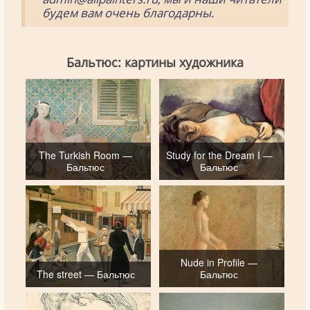
будем вам очень благодарны.
Бальтюс: картины художника
The Turkish Room —
Study for the Dream I —
Бальтюс
Бальтюс
Nude in Profile —
The street — Бальтюс
Бальтюс