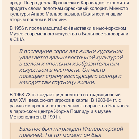
вроде Пьеро делла Франчески и Караваджо, стремится
придать своим полотнам фресковый колорит. Министр
культуры Андре Мальро называл Бальтюса «нашим
вторым послом в Италии».
В 1956 г. после масштабной выставки в нью-йоркском
Музее современного искусства о Бальтюсе заговорили
в США.
В последние сорок лет жизни художник
увлекается дальневосточной культурой
в целом и японским изобразительным
искусством в частности. Он часто
посещает страну восходящего солнца и
находит там спутницу жизни.
В 1968-73 гг. создает ряд полотен на традиционный
для XVII века сюжет игроков в карты. В 1983-84 гг. с
размахом прошли ретроспективы творчества Бальтюса
в парижском центре Жоржа Помпиду и в музее
Метрополитен. В 1991 г.
Бальтюс был награжден Императорской
премией. На тот момент он был