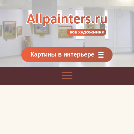
Allpainters.ru - картинная галерея
Онлайн галерея живописи.
Картины классиков
и современников
Картины в интерьере