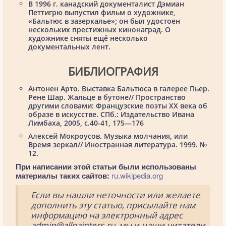
В 1996 г. канадский документалист Дэмиан
Петтигрю выпустил фильм о художнике,
«Бальтюс в зазеркалье»; он был удостоен
нескольких престижных кинонаград. О
художнике сняты ещё несколько
документальных лент.
БИБЛИОГРАФИЯ
Антонен Арто. Выставка Бальтюса в галерее Пьер.
Рене Шар. Жальце в бутоне// Пространство
другими словами: Французские поэты XX века об
образе в искусстве. СПб.: Издательство Ивана
Лимбаха, 2005, c.40-41, 175—176
Алексей Мокроусов. Музыка молчания, или
Время зеркал// Иностранная литература. 1999. №
12.
При написании этой статьи были использованы
материалы таких сайтов:
ru.wikipedia.org
Если вы нашли неточности или желаете
дополнить эту статью, присылайте нам
информацию на электронный адрес
admin@allpainters.ru, мы и наши читатели