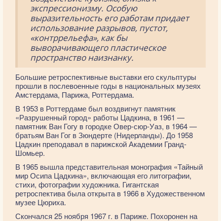
экспрессионизму. Особую
выразительность его работам придает
использование разрывов, пустот,
«контррельефа», как бы
выворачивающего пластическое
пространство наизнанку.
Большие ретроспективные выставки его скульптуры
прошли в послевоенные годы в национальных музеях
Амстердама, Парижа, Роттердама.
В 1953 в Роттердаме был воздвигнут памятник
«Разрушенный город» работы Цадкина, в 1961 —
памятник Ван Гогу в городке Овер-сюр-Уаз, в 1964 —
братьям Ван Гог в Зюндерте (Нидерланды). До 1958
Цадкин преподавал в парижской Академии Гранд-
Шомьер.
В 1965 вышла представительная монография «Тайный
мир Осипа Цадкина», включающая его литографии,
стихи, фотографии художника. Гигантская
ретроспектива была открыта в 1966 в Художественном
музее Цюриха.
Скончался 25 ноября 1967 г. в Париже. Похоронен на