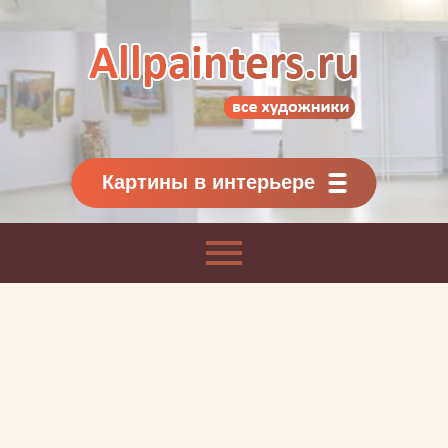
Allpainters.ru - картинная галерея
Онлайн галерея живописи.
Картины классиков
и современников
Картины в интерьере