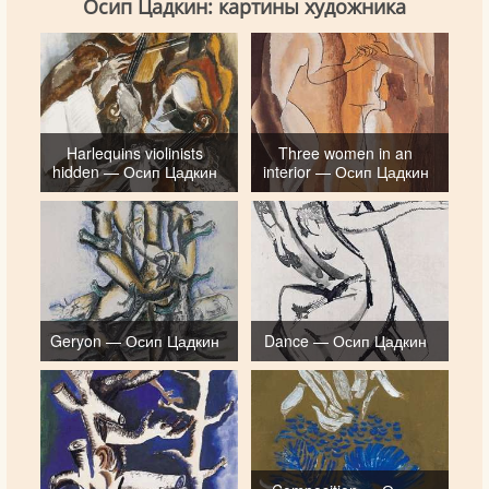
Осип Цадкин: картины художника
Harlequins violinists
Three women in an
hidden — Осип Цадкин
interior — Осип Цадкин
Geryon — Осип Цадкин
Dance — Осип Цадкин