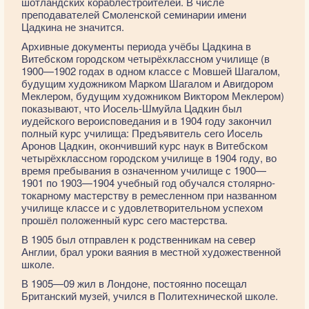
шотландских кораблестроителей. В числе
преподавателей Смоленской семинарии имени
Цадкина не значится.
Архивные документы периода учёбы Цадкина в
Витебском городском четырёхклассном училище (в
1900—1902 годах в одном классе с Мовшей Шагалом,
будущим художником Марком Шагалом и Авигдором
Меклером, будущим художником Виктором Меклером)
показывают, что Иосель-Шмуйла Цадкин был
иудейского вероисповедания и в 1904 году закончил
полный курс училища: Предъявитель сего Иосель
Аронов Цадкин, окончивший курс наук в Витебском
четырёхклассном городском училище в 1904 году, во
время пребывания в означенном училище с 1900—
1901 по 1903—1904 учебный год обучался столярно-
токарному мастерству в ремесленном при названном
училище классе и с удовлетворительном успехом
прошёл положенный курс сего мастерства.
В 1905 был отправлен к родственникам на север
Англии, брал уроки ваяния в местной художественной
школе.
В 1905—09 жил в Лондоне, постоянно посещал
Британский музей, учился в Политехнической школе.