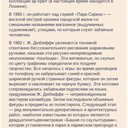
коллекцию ар брют (в настоящее время находится в
Лозанне).
В 1960 г. он работает над серией «Пари Сиркюс» —
веселой пестрой хроники городской жизни со
смешными названиями магазинов (выдуманных
художником!), улицами, по которым снуют забавные
человечки.
В 1962 г. Ж. Дюбюффе увлекается техникой
спонтанно-бессознательного рисования шариковыми
ручками, называя эти рисунки непереводимым
неологизмом «hourloupe». Эти витиеватые, но скупые
по цвету графизмы определили его позднее
творчество. Все началось с игры: во время разговоров
по телефону он набрасывает синей и красной
шариковой ручкой странные фигуры, которые он затем
вырезает и наклеивает на черную бумагу. Эти коллажи
сопровождались забавными подписями на языке,
придуманном Ж. Дюбюффе — непревзойденным
мастером каламбура. Затем последовали объемные
фигуры и предметы из полистирола. Следующий этап
— ряд монументально-декоративных и архитектурных
работ, наиболее известными из которых являются
двадцатичетырехметровая «Башня со скульптурами»,
которая установлена в парке в парижском пригороде и