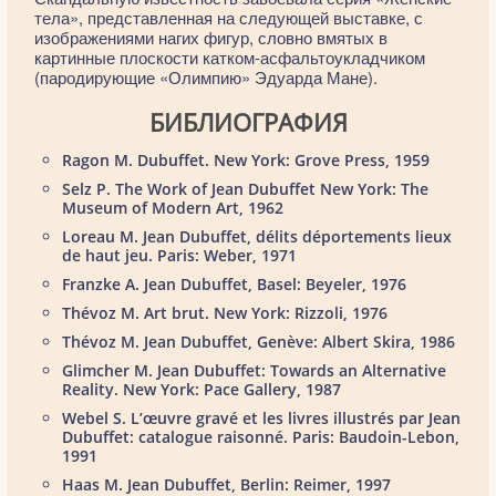
тела», представленная на следующей выставке, с
изображениями нагих фигур, словно вмятых в
картинные плоскости катком-асфальтоукладчиком
(пародирующие «Олимпию» Эдуарда Мане).
БИБЛИОГРАФИЯ
Ragon M. Dubuffet. New York: Grove Press, 1959
Selz P. The Work of Jean Dubuffet New York: The
Museum of Modern Art, 1962
Loreau M. Jean Dubuffet, délits déportements lieux
de haut jeu. Paris: Weber, 1971
Franzke A. Jean Dubuffet, Basel: Beyeler, 1976
Thévoz M. Art brut. New York: Rizzoli, 1976
Thévoz M. Jean Dubuffet, Genève: Albert Skira, 1986
Glimcher M. Jean Dubuffet: Towards an Alternative
Reality. New York: Pace Gallery, 1987
Webel S. L’œuvre gravé et les livres illustrés par Jean
Dubuffet: catalogue raisonné. Paris: Baudoin-Lebon,
1991
Haas M. Jean Dubuffet, Berlin: Reimer, 1997