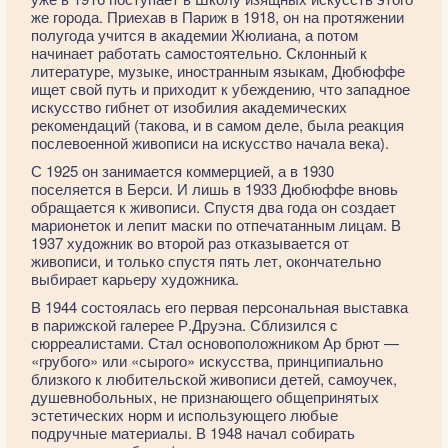
же города. Приехав в Париж в 1918, он на протяжении
полугода учится в академии Жюлиана, а потом
начинает работать самостоятельно. Склонный к
литературе, музыке, иностранным языкам, Дюбюффе
ищет свой путь и приходит к убеждению, что западное
искусство гибнет от изобилия академических
рекомендаций (такова, и в самом деле, была реакция
послевоенной живописи на искусство начала века).
С 1925 он занимается коммерцией, а в 1930
поселяется в Берси. И лишь в 1933 Дюбюффе вновь
обращается к живописи. Спустя два года он создает
марионеток и лепит маски по отпечатанным лицам. В
1937 художник во второй раз отказывается от
живописи, и только спустя пять лет, окончательно
выбирает карьеру художника.
В 1944 состоялась его первая персональная выставка
в парижской галерее Р.Друэна. Сблизился с
сюрреалистами. Стал основоположником Ар брют —
«грубого» или «сырого» искусства, принципиально
близкого к любительской живописи детей, самоучек,
душевнобольных, не признающего общепринятых
эстетических норм и использующего любые
подручные материалы. В 1948 начал собирать