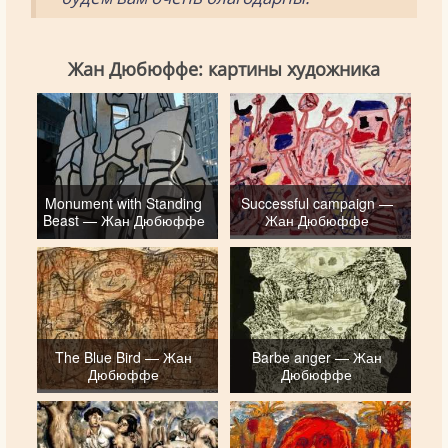
Жан Дюбюффе: картины художника
Monument with Standing
Successful campaign —
Beast — Жан Дюбюффе
Жан Дюбюффе
The Blue Bird — Жан
Barbe anger — Жан
Дюбюффе
Дюбюффе