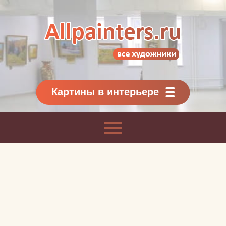
Allpainters.ru - картинная галерея
Онлайн галерея живописи.
Картины классиков
и современников
Картины в интерьере