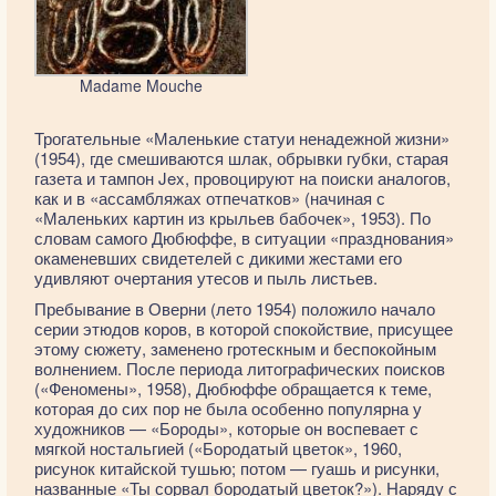
Madame Mouche
Трогательные «Маленькие статуи ненадежной жизни»
(1954), где смешиваются шлак, обрывки губки, старая
газета и тампон Jex, провоцируют на поиски аналогов,
как и в «ассамбляжах отпечатков» (начиная с
«Маленьких картин из крыльев бабочек», 1953). По
словам самого Дюбюффе, в ситуации «празднования»
окаменевших свидетелей с дикими жестами его
удивляют очертания утесов и пыль листьев.
Пребывание в Оверни (лето 1954) положило начало
серии этюдов коров, в которой спокойствие, присущее
этому сюжету, заменено гротескным и беспокойным
волнением. После периода литографических поисков
(«Феномены», 1958), Дюбюффе обращается к теме,
которая до сих пор не была особенно популярна у
художников — «Бороды», которые он воспевает с
мягкой ностальгией («Бородатый цветок», 1960,
рисунок китайской тушью; потом — гуашь и рисунки,
названные «Ты сорвал бородатый цветок?»). Наряду с