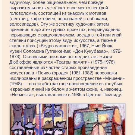
видимому, более рациональном, чем прежде;
выразительность уступает свое место пестрой
головоломке, состоящей из знакомых мотивов
(лестниц, кафетериев, персонажей с собаками,
велосипедов). Эту же эстетику художник затем
применил в архитектурных проектах, непринужденно
порывающих с рационализмом, всегда в той или иной
степени присущей этому виду искусства, а также в
скульптурах («Ведро важности», 1967, Нью-Йорк,
музей Соломона Гуггенхейма; «Дон Кукубазар», 1972-
1973). Основными циклами последних лет жизни
Дюбюффе являются «Театры памяти» (1975-1978)
составленные из частей старых произведений
искусства в «Психо-городе» (1981-1982) персонажи
изолированы в раскрашенном пространстве «Мишени»
(1948) — почти абстрактное произведение из голубых
и красных линий на белом и желтом фоне, и, наконец,
«He-места», выставленные в 1985 в Центре Помпиду.