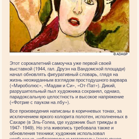
Этот сорокалетний самоучка уже первой своей
выставкой (1944, гал. Друэн на Вандомской площади)
начал обновлять фигуративный словарь, глядя на
жизнь неожиданным взглядом простодушного варвара
(«Мироболюс», «Мадам и Си», «От-Пат»). Дикий,
разрушительный пыл художника сохранял, однако,
парадоксальную целостность и высокое напряжение
(«Фотрие с пауком на лбу»).
Все произведения написаны в коричневых тонах, за
исключением яркого колорита полотен, исполненных в
Сахаре (в Эль-Голеа, где художник был трижды в
1947- 1949). Но эта живопись требовала также и
обновления техники; художник использовал
необычные, неблагородные материалы (застывшее