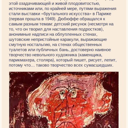
этой озадачивающей и живой плодовитостью,
источниками или, по крайней мере, путями выражения
стали выставки «брутального искусства» в Париже
(первая прошла в 1949). Дюбюффе обращался к
самым разным темам: детский рисунок (несмотря на
то, что он творил для наставления подростков),
анонимные надписи на облупленных стенах,
шутовские непристойные каракули, выражающие
смутную ностальгию, на стенах общественных
туалетов или публичных бань, достоверно наивное
творчество невольного художника (каменщика,
парикмахера, столяра), который пишет, рисует, лепит,
потому что… таково творчество всех сумасшедших.