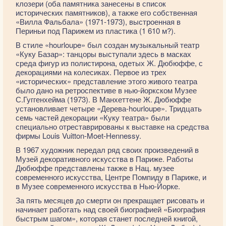
клозери (оба памятника занесены в список
исторических памятников), а также его собственная
«Вилла Фальбала» (1971-1973), выстроенная в
Периньи под Парижем из пластика (1 610 м?).
В стиле «hourloupe» был создан музыкальный театр
«Куку Базар»: танцоры выступали здесь в масках
среда фигур из полистирона, одетых Ж. Дюбюффе, с
декорациями на колесиках. Первое из трех
«исторических» представление этого живого театра
было дано на ретроспективе в нью-йоркском Музее
С.Гуггенхейма (1973). В Манхеттене Ж. Дюбюффе
установливает четыре «Дерева-hourloupe». Тридцать
семь частей декорации «Куку театра» были
специально отреставрированы к выставке на средства
фирмы Louis Vuitton-Moet-Hennessy.
В 1967 художник передал ряд своих произведений в
Музей декоративного искусства в Париже. Работы
Дюбюффе представлены также в Нац. музее
современного искусства, Центре Помпиду в Париже, и
в Музее современного искусства в Нью-Йорке.
За пять месяцев до смерти он прекращает рисовать и
начинает работать над своей биографией «Биография
быстрым шагом», которая станет последней книгой,