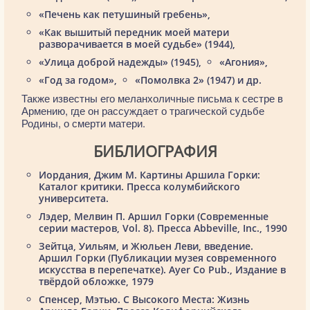
«Печень как петушиный гребень»,
«Как вышитый передник моей матери
разворачивается в моей судьбе» (1944),
«Улица доброй надежды» (1945),
«Агония»,
«Год за годом»,
«Помолвка 2» (1947) и др.
Также известны его меланхоличные письма к сестре в
Армению, где он рассуждает о трагической судьбе
Родины, о смерти матери.
БИБЛИОГРАФИЯ
Иордания, Джим М. Картины Аршила Горки:
Каталог критики. Пресса колумбийского
университета.
Лэдер, Мелвин П. Аршил Горки (Современные
серии мастеров, Vol. 8). Пресса Abbeville, Inc., 1990
Зейтца, Уильям, и Жюльен Леви, введение.
Аршил Горки (Публикации музея современного
искусства в перепечатке). Ayer Co Pub., Издание в
твёрдой обложке, 1979
Спенсер, Мэтью. С Высокого Места: Жизнь