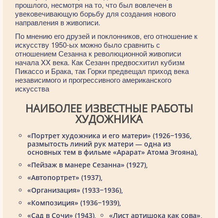
прошлого, несмотря на то, что был вовлечен в
увековечивающую борьбу для создания нового
направления в живописи.
По мнению его друзей и поклонников, его отношение к
искусству 1950-ых можно было сравнить с
отношением Сезанна к революционной живописи
начала XX века. Как Сезанн предвосхитил кубизм
Пикассо и Брака, так Горки предвещал приход века
независимого и прогрессивного американского
искусства
НАИБОЛЕЕ ИЗВЕСТНЫЕ РАБОТЫ
ХУДОЖНИКА
«Портрет художника и его матери» (1926−1936,
размытость линий рук матери — одна из
основных тем в фильме «Арарат» Атома Эгояна),
«Пейзаж в манере Сезанна» (1927),
«Автопортрет» (1937),
«Организация» (1933−1936),
«Композиция» (1936−1939),
«Сад в Сочи» (1943),
«Лист артишока как сова»,