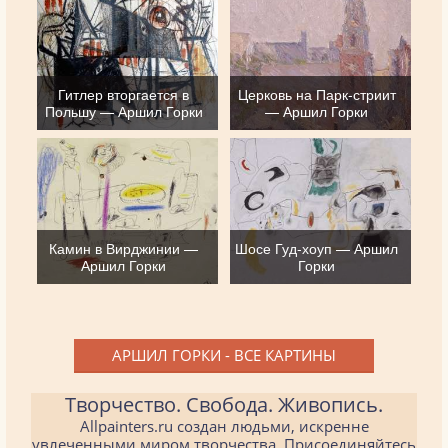
Гитлер вторгается в
Церковь на Парк-стриит
Польшу — Аршил Горки
— Аршил Горки
Камин в Вирджинии —
Шосе Гуд-хоуп — Аршил
Аршил Горки
Горки
АРШИЛ ГОРКИ - ВСЕ КАРТИНЫ
Творчество. Свобода. Живопись.
Allpainters.ru создан людьми, искренне
увлеченными миром творчества. Присоединяйтесь