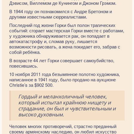
Дэвисом, Виллемом де Кунингом и Джоном Грэмом.
В 1944 году он познакомился с Андре Бретоном и
другими известными сюрреалистами.
Последний год жизни Горки был полон трагических
событий: сгорает мастерская Горки вместе с работами,
у художника обнаруживается рак, он попадает в
автокатастрофу и, сломав руку, лишается
возможности рисовать, а жена покидает его, забрав с
собой ребёнка.
В возрасте 44 лет Горки совершает самоубийство,
повесившись.
10 ноября 2011 года безымянное полотно художника,
написанное в 1941 году, было продано на аукционе
Christie’s за $902 500.
Гордый и меланхоличный человек,
который испытал крайнюю нищету и
страдание, он был и чувствительным и
высоко духовным.
Человек многих противоречий, страстно преданный
своему армянскому наследию, он любил искусство