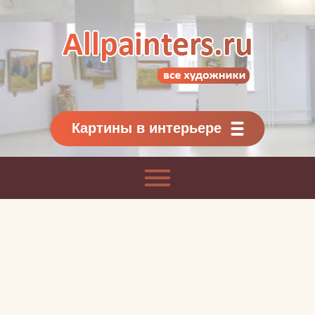
Allpainters.ru - картинная галерея
Онлайн галерея живописи.
Картины классиков
и современников
Картины в интерьере