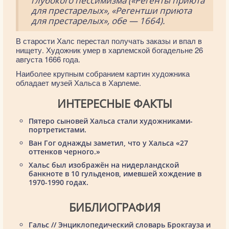
глубокого пессимизма («Регенты приюта
для престарелых», «Регентши приюта
для престарелых», обе — 1664).
В старости Халс перестал получать заказы и впал в
нищету. Художник умер в харлемской богадельне 26
августа 1666 года.
Наиболее крупным собранием картин художника
обладает музей Хальса в Харлеме.
ИНТЕРЕСНЫЕ ФАКТЫ
Пятеро сыновей Хальса стали художниками-
портретистами.
Ван Гог однажды заметил, что у Хальса «27
оттенков черного.»
Хальс был изображён на нидерландской
банкноте в 10 гульденов, имевшей хождение в
1970-1990 годах.
БИБЛИОГРАФИЯ
Гальс // Энциклопедический словарь Брокгауза и