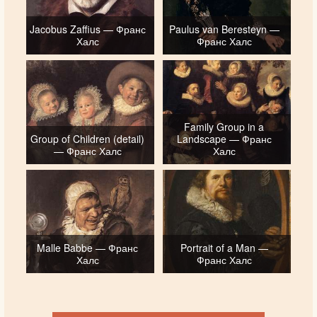
Jacobus Zaffius — Франс
Paulus van Beresteyn —
Халс
Франс Халс
Family Group in a
Group of Children (detail)
Landscape — Франс
— Франс Халс
Халс
Malle Babbe — Франс
Portrait of a Man —
Халс
Франс Халс