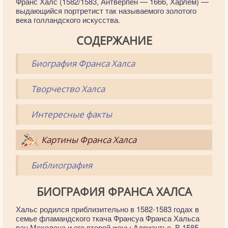
Франс Халс (1582/1583, Антверпен — 1666, Харлем) —
выдающийся портретист так называемого золотого
века голландского искусства.
СОДЕРЖАНИЕ
Биография Франса Халса
Творчество Халса
Интересные факты
Картины Франса Халса
Библиография
БИОГРАФИЯ ФРАНСА ХАЛСА
Хальс родился приблизительно в 1582-1583 годах в
семье фламандского ткача Франсуа Франса Хальса
ван Мехелена и его второй жены Адриантье. В 1585