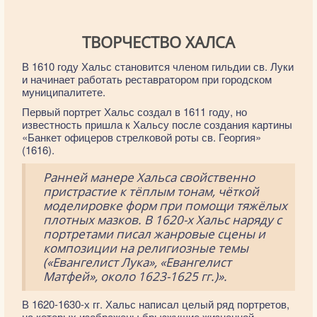
ТВОРЧЕСТВО ХАЛСА
В 1610 году Хальс становится членом гильдии св. Луки
и начинает работать реставратором при городском
муниципалитете.
Первый портрет Хальс создал в 1611 году, но
известность пришла к Хальсу после создания картины
«Банкет офицеров стрелковой роты св. Георгия»
(1616).
Ранней манере Хальса свойственно
пристрастие к тёплым тонам, чёткой
моделировке форм при помощи тяжёлых
плотных мазков. В 1620-х Хальс наряду с
портретами писал жанровые сцены и
композиции на религиозные темы
(«Евангелист Лука», «Евангелист
Матфей», около 1623-1625 гг.)».
В 1620-1630-х гг. Хальс написал целый ряд портретов,
на которых изображены брызжущие жизненной