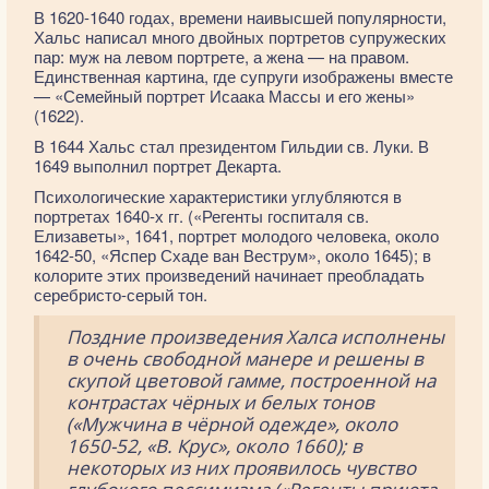
В 1620-1640 годах, времени наивысшей популярности,
Хальс написал много двойных портретов супружеских
пар: муж на левом портрете, а жена — на правом.
Единственная картина, где супруги изображены вместе
— «Семейный портрет Исаака Массы и его жены»
(1622).
В 1644 Хальс стал президентом Гильдии св. Луки. В
1649 выполнил портрет Декарта.
Психологические характеристики углубляются в
портретах 1640-х гг. («Регенты госпиталя св.
Елизаветы», 1641, портрет молодого человека, около
1642-50, «Яспер Схаде ван Веструм», около 1645); в
колорите этих произведений начинает преобладать
серебристо-серый тон.
Поздние произведения Халса исполнены
в очень свободной манере и решены в
скупой цветовой гамме, построенной на
контрастах чёрных и белых тонов
(«Мужчина в чёрной одежде», около
1650-52, «В. Крус», около 1660); в
некоторых из них проявилось чувство