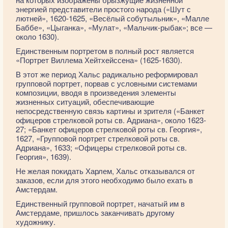
энергией представители простого народа («Шут с
лютней», 1620-1625, «Весёлый собутыльник», «Малле
Баббе», «Цыганка», «Мулат», «Мальчик-рыбак»; все —
около 1630).
Единственным портретом в полный рост является
«Портрет Виллема Хейтхейссена» (1625-1630).
В этот же период Хальс радикально реформировал
групповой портрет, порвав с условными системами
композиции, вводя в произведения элементы
жизненных ситуаций, обеспечивающие
непосредственную связь картины и зрителя («Банкет
офицеров стрелковой роты св. Адриана», около 1623-
27; «Банкет офицеров стрелковой роты св. Георгия»,
1627, «Групповой портрет стрелковой роты св.
Адриана», 1633; «Офицеры стрелковой роты св.
Георгия», 1639).
Не желая покидать Харлем, Хальс отказывался от
заказов, если для этого необходимо было ехать в
Амстердам.
Единственный групповой портрет, начатый им в
Амстердаме, пришлось заканчивать другому
художнику.