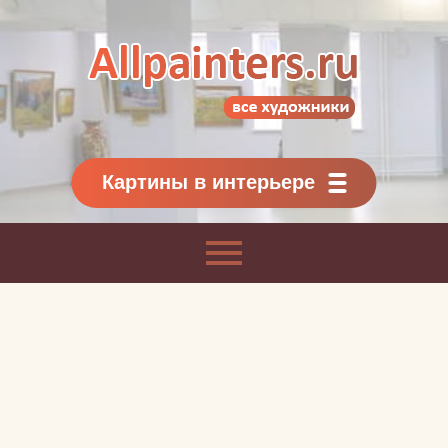
Allpainters.ru - картинная галерея
Онлайн галерея живописи.
Картины классиков
и современников
Картины в интерьере