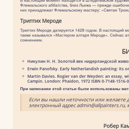
В настоящий момент находится в Штеделевском художес
Флемальского аббатства, близ Льежа — прежде ошибочно 
них принадлежат Флемальскому мастеру: «Святая Троица
Триптих Мероде
Триптих Мероде датируется 1428 годом. В настоящий мо
также назывался «Мастером алтаря Мероде». Сейчас а
сомнением.
Б
Никулин Н. Н. Золотой век нидерландской живоп
Erwin Panofsky. Early Netherlandish painting: its 
Martin Davies. Rogier van der Weyden: an essay, wit
Campin. London: Phaidon, 1972 ISBN 0-7148-1516-0
При написании этой статьи были использованы мат
Если вы нашли неточности или желаете 
электронный адрес admin@allpainters.ru,
Робер Кам