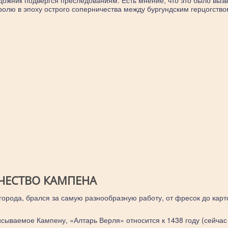
художник подвергся преследованиям. Есть мнение, что это было выз
олю в эпоху острого соперничества между бургундским герцогство
ЧЕСТВО КАМПЕНА
города, брался за самую разнообразную работу, от фресок до карт
сываемое Кампену, «Алтарь Верля» относится к 1438 году (сейчас