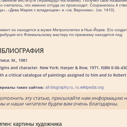
твенном институте (Франкфурт-на-Майне). Получил своё название
считалось, что именно оттуда он происходит. Сохранилось 4 створ
», «Дева Мария с младенцем» и «св. Вероника». (ок. 1410).
мент он находится в музее Метрополитен в Нью-Йорке. Его созда
трибуция его Флемальскому мастеру по-прежнему находится под
ИБЛИОГРАФИЯ
иси. М., 1981
origins and character. New York: Harper & Row, 1971. ISBN 0-06-43
h a critical catalogue of paintings assigned to him and to Robert
ериалы таких сайтов:
all-biography.ru
,
ru.wikipedia.org
дополнить эту статью, присылайте нам информацию н
 мы и наши читатели будем вам очень благодарны.
пен: картины художника