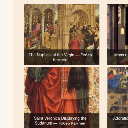
The Nuptials of the Virgin — Робер
Mass o
Кампен
Saint Veronica Displaying the
Adorati
Sudarium — Робер Кампен