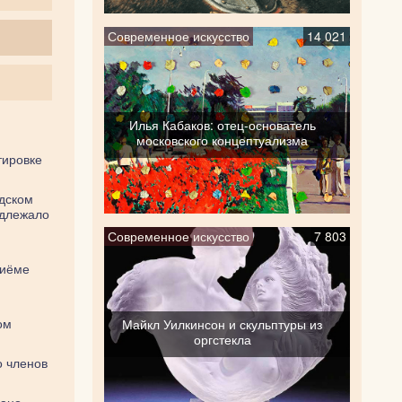
Современное искусство
14 021
Илья Кабаков: отец-основатель
московского концептуализма
тировке
ндском
адлежало
Современное искусство
7 803
риёме
ом
Майкл Уилкинсон и скульптуры из
оргстекла
о членов