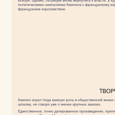
Вскоре, однако, патриции вновь вернулись к власти, а 
политическими симпатиями Кампена к французскому кор
французским королевством.
ТВОР
Кампен играл тогда важную роль в общественной жизни 
шпалер, не говоря уже о менее крупных заказах.
Единственное, точно датированное произведение, припи