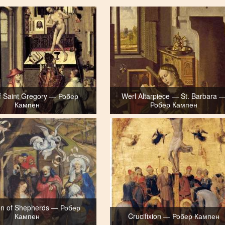
f Saint Gregory — Робер
Werl Altarpiece — St. Barbara 
Кампен
Робер Кампен
on of Shepherds — Робер
Кампен
Crucifixion — Робер Кампен