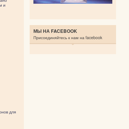
вано
м и
МЫ НА FACEBOOK
Присоединяйтесь к нам на facebook
онов для