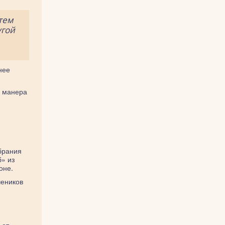
тем
угой
нее
я манера
брания
б» из
оне.
чеников