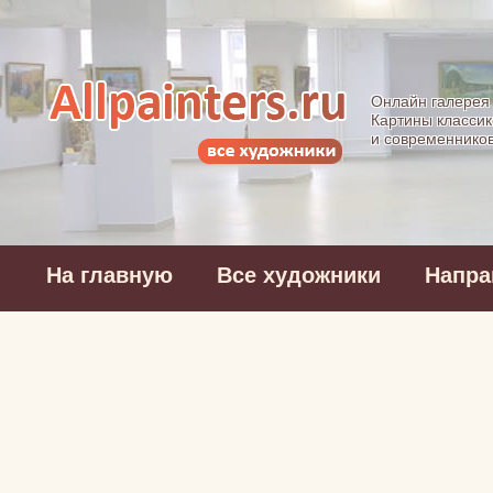
Allpainters.ru - 
Онлайн галерея
Картины классик
и современнико
На главную
Все художники
Напра