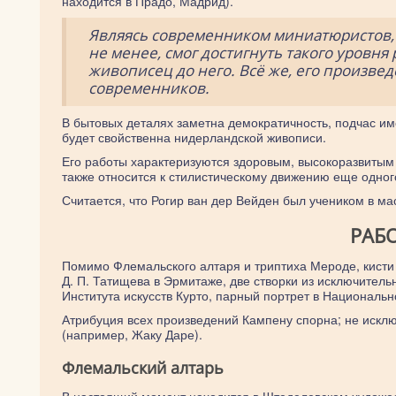
находится в Прадо, Мадрид).
Являясь современником миниатюристов,
не менее, смог достигнуть такого уровня
живописец до него. Всё же, его произве
современников.
В бытовых деталях заметна демократичность, подчас им
будет свойственна нидерландской живописи.
Его работы характеризуются здоровым, высокоразвиты
также относится к стилистическому движению еще одног
Считается, что Рогир ван дер Вейден был учеником в ма
РАБ
Помимо Флемальского алтаря и триптиха Мероде, кисти
Д. П. Татищева в Эрмитаже, две створки из исключитель
Института искусств Курто, парный портрет в Национальн
Атрибуция всех произведений Кампену спорна; не исклю
(например, Жаку Даре).
Флемальский алтарь