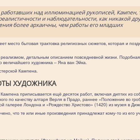
 работавших над иллюминацией рукописей, Кампен, 
 реалистичности и наблюдательности, как никакой др
дения более архаичны, чем работы его младших
еет место бытовая трактовка религиозных сюжетов, которая и позд
м реализмом, детальным описанием повседневной жизни. Подобна
о величайшего художника – Яна ван Эйка.
стерской Кампена.
ОТЫ ХУДОЖНИКА
 Кампена приписывается ещё десяток работ, включая диптих из со
ного по качеству алтаря Верля в Прадо, раннее «Положение во гро
ой галерее Лондона и «Рождество Христово» (1420) из музея в Диж
чено, что те или иные произведения принадлежат кому-то из его у