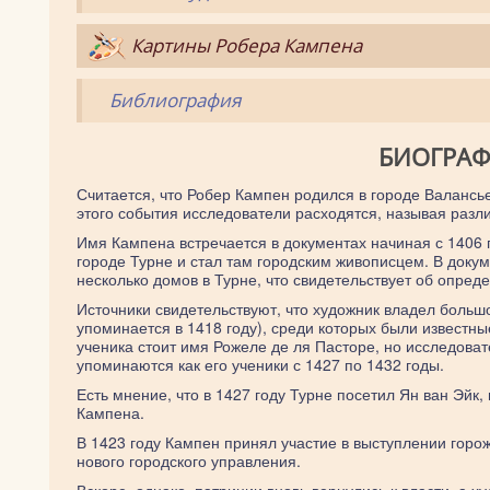
Картины Робера Кампена
Библиография
БИОГРАФ
Считается, что Робер Кампен родился в городе Валансь
этого события исследователи расходятся, называя разл
Имя Кампена встречается в документах начиная с 1406 
городе Турне и стал там городским живописцем. В доку
несколько домов в Турне, что свидетельствует об опре
Источники свидетельствуют, что художник владел больш
упоминается в 1418 году), среди которых были известн
ученика стоит имя Рожеле де ля Пасторе, но исследоват
упоминаются как его ученики с 1427 по 1432 годы.
Есть мнение, что в 1427 году Турне посетил Ян ван Эйк,
Кампена.
В 1423 году Кампен принял участие в выступлении горож
нового городского управления.