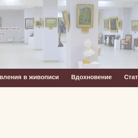
картинная галерея
 живописи.
ов
в
вления в живописи
Вдохновение
Ста