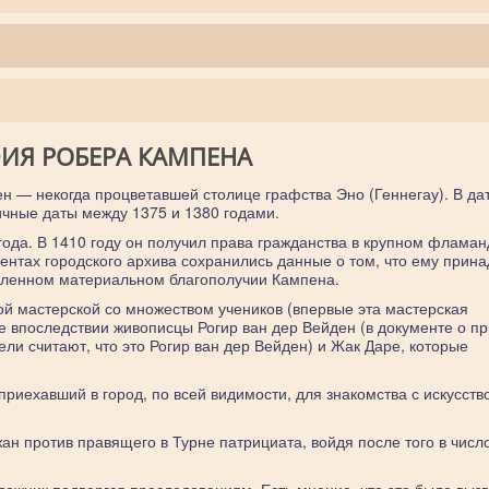
ИЯ РОБЕРА КАМПЕНА
ен — некогда процветавшей столице графства Эно (Геннегау). В да
ичные даты между 1375 и 1380 годами.
года. В 1410 году он получил права гражданства в крупном флама
ментах городского архива сохранились данные о том, что ему прин
деленном материальном благополучии Кампена.
ой мастерской со множеством учеников (впервые эта мастерская
ые впоследствии живописцы Рогир ван дер Вейден (в документе о п
ели считают, что это Рогир ван дер Вейден) и Жак Даре, которые
 приехавший в город, по всей видимости, для знакомства с искусств
ан против правящего в Турне патрициата, войдя после того в числ