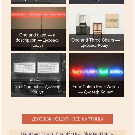
One and eight — a
description — Джозеф
One and Three Chairs —
Кошут
Джозеф Кошут
Text-Context — Джозеф
Four Colors Four Words
Кошут
— Джозеф Кошут
ДЖОЗЕФ КОШУТ - ВСЕ КАРТИНЫ
Творчество. Свобода. Живопись.