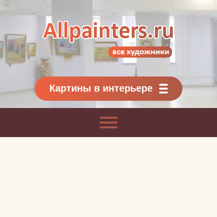
Allpainters.ru - картинная галерея
Онлайн галерея живописи.
Картины классиков
и современников
Картины в интерьере