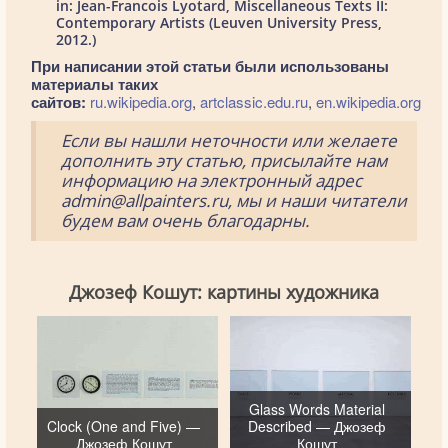
in: Jean-Francois Lyotard, Miscellaneous Texts II:
Contemporary Artists (Leuven University Press,
2012.)
При написании этой статьи были использованы
материалы таких
сайтов:
ru.wikipedia.org
,
artclassic.edu.ru
,
en.wikipedia.org
Если вы нашли неточности или желаете
дополнить эту статью, присылайте нам
информацию на электронный адрес
admin@allpainters.ru, мы и наши читатели
будем вам очень благодарны.
Джозеф Кошут: картины художника
Glass Words Material
Clock (One and Five) —
Described — Джозеф
Джозеф Кошут
Кошут