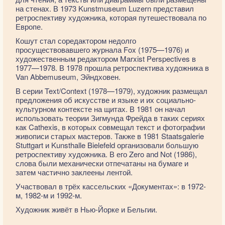
на стенах. В 1973 Kunstmuseum Luzern представил
ретроспективу художника, которая путешествовала по
Европе.
Кошут стал соредактором недолго
просуществовавшего журнала Fox (1975—1976) и
художественным редактором Marxist Perspectives в
1977—1978. В 1978 прошла ретроспектива художника в
Van Abbemuseum, Эйндховен.
В серии Text/Context (1978—1979), художник размещал
предложения об искусстве и языке и их социально-
культурном контексте на щитах. В 1981 он начал
использовать теории Зигмунда Фрейда в таких сериях
как Cathexis, в которых совмещал текст и фотографии
живописи старых мастеров. Также в 1981 Staatsgalerie
Stuttgart и Kunsthalle Bielefeld организовали большую
ретроспективу художника. В его Zero and Not (1986),
слова были механически отпечатаны на бумаге и
затем частично заклеены лентой.
Участвовал в трёх кассельских «Документах»: в 1972-
м, 1982-м и 1992-м.
Художник живёт в Нью-Йорке и Бельгии.