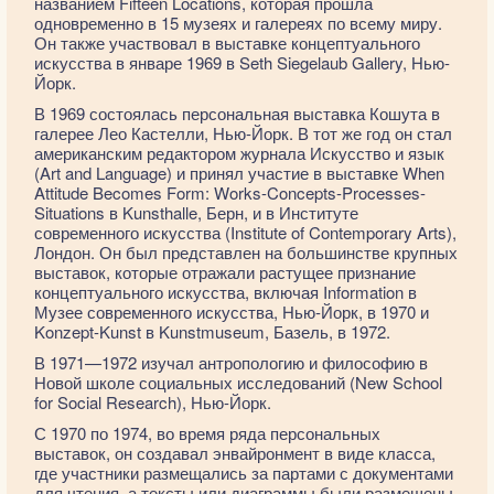
названием Fifteen Locations, которая прошла
одновременно в 15 музеях и галереях по всему миру.
Он также участвовал в выставке концептуального
искусства в январе 1969 в Seth Siegelaub Gallery, Нью-
Йорк.
В 1969 состоялась персональная выставка Кошута в
галерее Лео Кастелли, Нью-Йорк. В тот же год он стал
американским редактором журнала Искусство и язык
(Art and Language) и принял участие в выставке When
Attitude Becomes Form: Works-Concepts-Processes-
Situations в Kunsthalle, Берн, и в Институте
современного искусства (Institute of Contemporary Arts),
Лондон. Он был представлен на большинстве крупных
выставок, которые отражали растущее признание
концептуального искусства, включая Information в
Музее современного искусства, Нью-Йорк, в 1970 и
Konzept-Kunst в Kunstmuseum, Базель, в 1972.
В 1971—1972 изучал антропологию и философию в
Новой школе социальных исследований (New School
for Social Research), Нью-Йорк.
С 1970 по 1974, во время ряда персональных
выставок, он создавал энвайронмент в виде класса,
где участники размещались за партами с документами
для чтения, а тексты или диаграммы были размещены