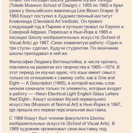
(Toledo Museum School of Design) с 1955 по 1962 и брал
уроки у бельгийского живописца Line Bloom Draper. В
1963 Кошут поступил в Художественный институт
Кливленда (Cleveland Art Institute). Он провел
следующий год в Париже и путешествовал по Европе и
Северной Африке. Переехал в Нью-Йорк в 1965 и
посещал Школу изобразительных искусств (School of
Visual Arts) до 1967. Свою знаменитую работу «Один и
три стула» сделал, будучи студентом. По окончании
школы преподавал в ней же.
Философия Людвига Витгенштейна, в числе прочего,
повлияла на развитие его творчества в 1965—1974. В
этот период он изучал идею, что язык имеет смысл
только по отношению к самому себе, как в One and
Eight — A Description (1965), в которой восемь слов
неоном означали только те элементы, которые входят
в работу — «Neon Electrical Light English Glass Letters
Red Eight». Кошут основал Музей нормального
искусства (Museum of Normal Art) в Нью-Йорке в 1967,
где прошла его первая персональная выставка.
С 1968 Кошут был членом факультета Школы
изобразительных искусств (School of Visual Arts). В
1969 художник организовал свою выставку под