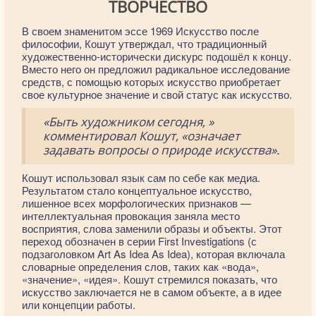
ТВОРЧЕСТВО
В своем знаменитом эссе 1969 Искусство после
философии, Кошут утверждал, что традиционный
художественно-исторически дискурс подошёл к концу.
Вместо него он предложил радикальное исследование
средств, с помощью которых искусство приобретает
свое культурное значение и свой статус как искусство.
«Быть художником сегодня, »
комментировал Кошут, «означает
задавать вопросы о природе искусства».
Кошут использовал язык сам по себе как медиа.
Результатом стало концептуальное искусство,
лишенное всех морфологических признаков —
интеллектуальная провокация заняла место
восприятия, слова заменили образы и объекты. Этот
переход обозначен в серии First Investigations (с
подзаголовком Art As Idea As Idea), которая включала
словарные определения слов, таких как «вода»,
«значение», «идея». Кошут стремился показать, что
искусство заключается не в самом объекте, а в идее
или концепции работы.