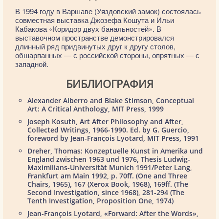
В 1994 году в Варшаве (Уяздовский замок) состоялась
совместная выставка Джозефа Кошута и Ильи
Кабакова «Коридор двух банальностей». В
выставочном пространстве демонстрировался
длинный ряд придвинутых друг к другу столов,
обшарпанных — с российской стороны, опрятных — с
западной.
БИБЛИОГРАФИЯ
Alexander Alberro and Blake Stimson, Conceptual
Art: A Critical Anthology, MIT Press, 1999
Joseph Kosuth, Art After Philosophy and After,
Collected Writings, 1966-1990. Ed. by G. Guercio,
foreword by Jean-François Lyotard, MIT Press, 1991
Dreher, Thomas: Konzeptuelle Kunst in Amerika und
England zwischen 1963 und 1976, Thesis Ludwig-
Maximilians-Universität Munich 1991/Peter Lang,
Frankfurt am Main 1992, p. 70ff. (One and Three
Chairs, 1965), 167 (Xerox Book, 1968), 169ff. (The
Second Investigation, since 1968), 281-294 (The
Tenth Investigation, Proposition One, 1974)
Jean-François Lyotard, «Forward: After the Words»,