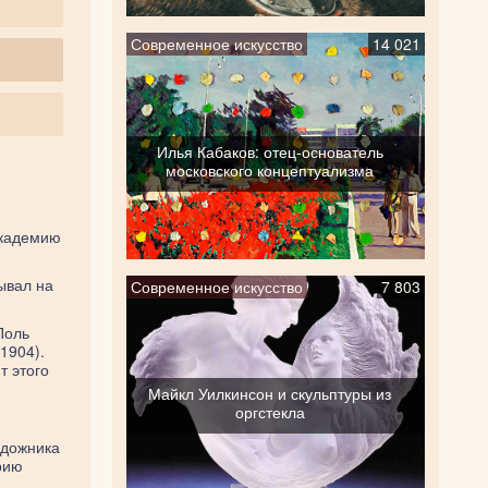
Современное искусство
14 021
Илья Кабаков: отец-основатель
московского концептуализма
академию
ывал на
Современное искусство
7 803
Поль
1904).
т этого
Майкл Уилкинсон и скульптуры из
оргстекла
удожника
рию