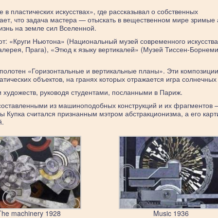
е в пластических искусствах», где рассказывал о собственных
тает, что задача мастера — отыскать в вещественном мире зримые
знь на земле сил Вселенной.
от: «Круги Ньютона» (Национальный музей современного искусства
алерея, Прага), «Этюд к языку вертикалей» (Музей Тиссен-Борнеми
 полотен «Горизонтальные и вертикальные планы». Эти композици
ических объектов, на гранях которых отражается игра солнечных 
 художеств, руководя студентами, посланными в Париж.
 составленными из машиноподобных конструкций и их фрагментов 
ы Купка считался признанным мэтром абстракционизма, а его кар
й.
The machinery 1928
Music 1936