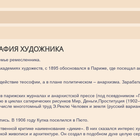
АФИЯ ХУДОЖНИКА
семье ремесленника.
академиях художеств, с 1895 обосновался в Париже, где посещал 
ействие теософии, а в плане политическом – анархизма. Зарабат
р в парижских журналах и анархистской прессе (под псевдонимом «
ю в циклах сатирических рисунков Мир, Деньги,Проституция (1902–
исле многотомный труд Э.Реклю Человек и земля (русский вариан
ись. В 1906 году Купка поселился в Пюто.
твенной критике наименование «дикие». В них сказался интерес х
нской живописи и архитектуре. Он создал в подобном духе целую се