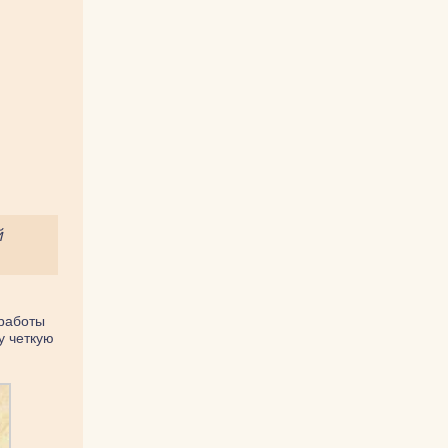
й
 работы
у четкую