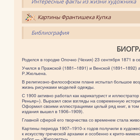
Интересные факты из жизни художника
Картины Франтишека Купка
Библиография
БИОГР
Родился в городке Опочно (Чехия) 23 сентября 1871 в 
Учился в Пражской (1881–1891) и Венской (1891–1892) 
Р.Жюльена.
В религиозно-философском плане испытал большое возд
жизнь рисунками моделей одежды.
С 1900 активно работал как карикатурист и иллюстрато
Реньяр»). Выразил свои взгляды на современную истори
Оформил своими иллюстрациями целый ряд книг, в том ч
издания вышел в 1906–1909).
Главной сферой его творчества со временем стала живоп
Картины периода 1907–1910-х годов получили в художес
к искусству греческой архаики и особенно к крито-мике
работ — «Жиголетты».