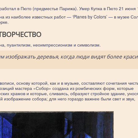
работал в Пюто (предместье Парижа). Умер Купка в Пюто 21 июня 
дна из наиболее известных работ — ‘Planes by Colors’ — в музее С
рке.
ТВОРЧЕСТВО
на, пуантилизм, неоимпрессионизм и символизм.
м изображать деревья, когда люди видят более крас
описи, основу которой, как и в музыке, составляют сочетания чист
позиций мастера «Собор» создана из ромбических форм, которые
еских храмов и которые, сливаясь, образуют стройное здание, уно
ей изображение собора; для него гораздо важнее были свет и звук,