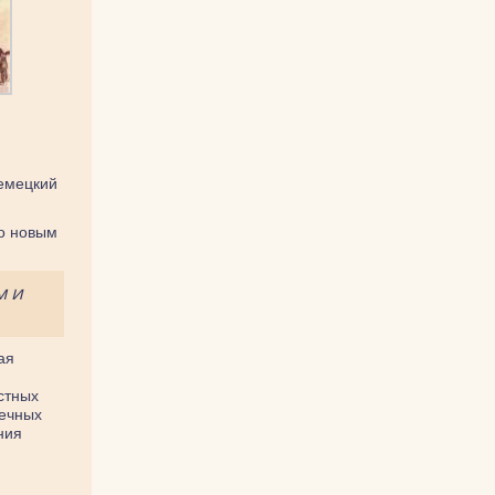
немецкий
то новым
м и
ая
стных
вечных
ния