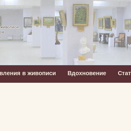
картинная галерея
 живописи.
ов
в
вления в живописи
Вдохновение
Ста