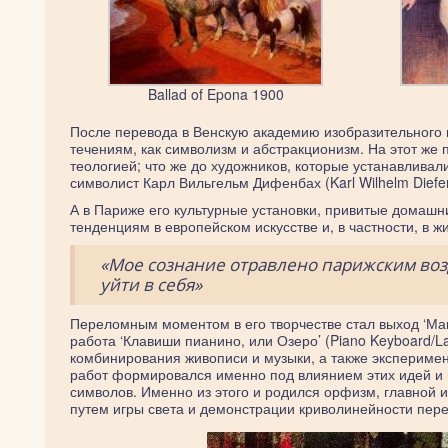
Ballad of Epona 1900
После перевода в Венскую академию изобразительного 
течениям, как символизм и абстракционизм. На этот же
теологией; что же до художников, которые устанавливали
символист Карл Вильгельм Дифенбах (Karl Wilhelm Diefe
А в Париже его культурные установки, привитые домаш
тенденциям в европейском искусстве и, в частности, в ж
«Мое сознание отравлено парижским воз
уйти в себя»
Переломным моментом в его творчестве стал выход ‘Мани
работа ‘Клавиши пианино, или Озеро’ (Piano Keyboard/L
комбинирования живописи и музыки, а также эксперимен
работ формировался именно под влиянием этих идей и п
символов. Именно из этого и родился орфизм, главной
путем игры света и демонстрации криволинейности пере