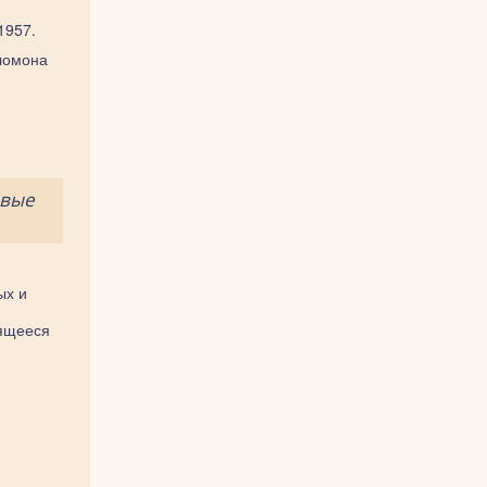
1957.
оломона
ивые
ых и
сящееся