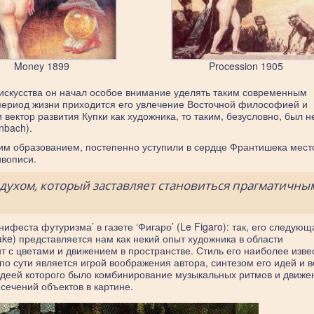
Money 1899
Procession 1905
искусства он начал особое внимание уделять таким современным
 период жизни приходится его увлечение Восточной философией и
 вектор развития Купки как художника, то таким, безусловно, был 
nbach).
ним образованием, постепенно уступили в сердце Франтишека мес
ивописи.
духом, который заставляет становиться прагматичны
феста футуризма’ в газете ‘Фигаро’ (Le Figaro): так, его следующ
ake) представляется нам как некий опыт художника в области
т с цветами и движением в пространстве. Стиль его наиболее изве
о сути является игрой воображения автора, синтезом его идей и 
 идеей которого было комбинирование музыкальных ритмов и движе
сечений объектов в картине.