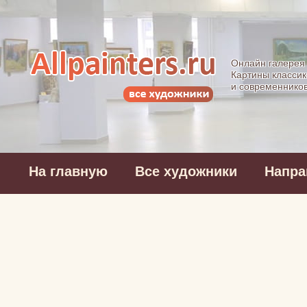
Allpainters.ru - 
Онлайн галерея
Картины классик
и современнико
На главную
Все художники
Напра