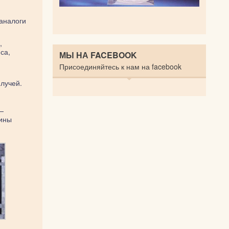
 аналоги
,
са,
МЫ НА FACEBOOK
Присоединяйтесь к нам на facebook
и
лучей.
—
тины