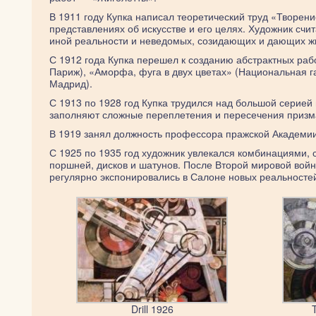
В 1911 году Купка написал теоретический труд «Творени
представлениях об искусстве и его целях. Художник счи
иной реальности и неведомых, созидающих и дающих жи
С 1912 года Купка перешел к созданию абстрактных раб
Париж), «Аморфа, фуга в двух цветах» (Национальная г
Мадрид).
С 1913 по 1928 год Купка трудился над большой серией
заполняют сложные переплетения и пересечения призмат
В 1919 занял должность профессора пражской Академии
С 1925 по 1935 год художник увлекался комбинациями,
поршней, дисков и шатунов. После Второй мировой войн
регулярно экспонировались в Салоне новых реальносте
Drill 1926