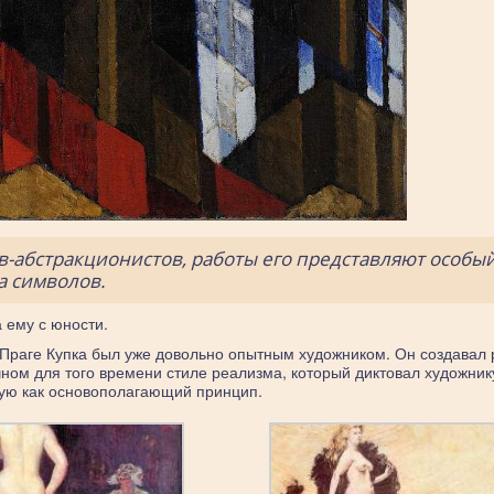
в-абстракционистов, работы его представляют особы
а символов.
 ему с юности.
 Праге Купка был уже довольно опытным художником. Он создавал
ном для того времени стиле реализма, который диктовал художник
вую как основополагающий принцип.