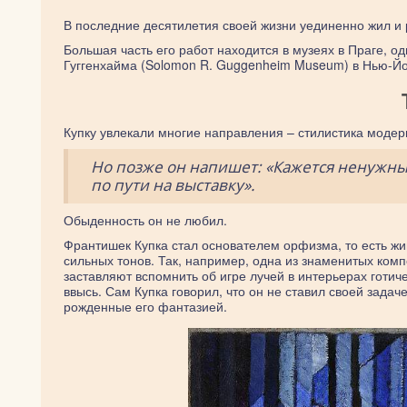
В последние десятилетия своей жизни уединенно жил и 
Большая часть его работ находится в музеях в Праге, о
Гуггенхайма (Solomon R. Guggenheim Museum) в Нью-Йо
Купку увлекали многие направления – стилистика модер
Но позже он напишет: «Кажется ненужны
по пути на выставку».
Обыденность он не любил.
Франтишек Купка стал основателем орфизма, то есть жив
сильных тонов. Так, например, одна из знаменитых ком
заставляют вспомнить об игре лучей в интерьерах готич
ввысь. Сам Купка говорил, что он не ставил своей задач
рожденные его фантазией.