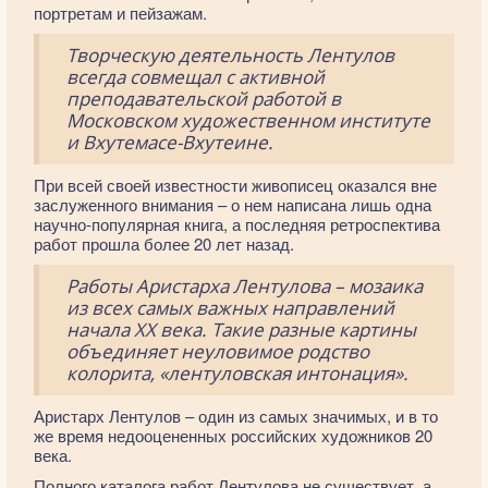
портретам и пейзажам.
Творческую деятельность Лентулов
всегда совмещал с активной
преподавательской работой в
Московском художественном институте
и Вхутемасе-Вхутеине.
При всей своей известности живописец оказался вне
заслуженного внимания – о нем написана лишь одна
научно-популярная книга, а последняя ретроспектива
работ прошла более 20 лет назад.
Работы Аристарха Лентулова – мозаика
из всех самых важных направлений
начала XX века. Такие разные картины
объединяет неуловимое родство
колорита, «лентуловская интонация».
Аристарх Лентулов – один из самых значимых, и в то
же время недооцененных российских художников 20
века.
Полного каталога работ Лентулова не существует, а