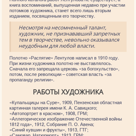
книга воспоминаний, выпущенная недавно при участии
потомков художника, станет всего лишь вторым
изданием, посвященным его творчеству.
Несмотря на несомненный талант,
художник, не признававший запретных
тем в творчестве, невольно оказывался
неудобным для любой власти.
Полотно «Распятие» Лентулов написал в 1910 году.
При жизни художника полотно не выставлялось.
Сначала его запрещала церковь «за богохульство»,
потом, после революции – советская власть «за
пропаганду религии».
РАБОТЫ ХУДОЖНИКА
«Купальщицы на Суре», 1909, Пензенская областная
картинная галерея имени К. А. Савицкого;
«Автопортрет в красном», 1908, ГРМ;
«Аллегорическое изображение Отечественной войны
1812 года», 1912, Собрание П. О. Авена;
«Синий кувшин и фрукты», 1913, ГТГ;
«Самовар. Натюрморт», 1913, ГРМ;