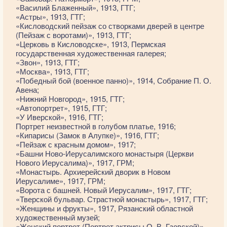
«Василий Блаженный», 1913, ГТГ;
«Астры», 1913, ГТГ;
«Кисловодский пейзаж со створками дверей в центре
(Пейзаж с воротами)», 1913, ГТГ;
«Церковь в Кисловодске», 1913, Пермская
государственная художественная галерея;
«Звон», 1913, ГТГ;
«Москва», 1913, ГТГ;
«Победный бой (военное панно)», 1914, Собрание П. О.
Авена;
«Нижний Новгород», 1915, ГТГ;
«Автопортрет», 1915, ГТГ;
«У Иверской», 1916, ГТГ;
Портрет неизвестной в голубом платье, 1916;
«Кипарисы (Замок в Алупке)», 1916, ГТГ;
«Пейзаж с красным домом», 1917;
«Башни Ново-Иерусалимского монастыря (Церкви
Нового Иерусалима)», 1917, ГРМ;
«Монастырь. Архиерейский дворик в Новом
Иерусалиме», 1917, ГРМ;
«Ворота с башней. Новый Иерусалим», 1917, ГТГ;
«Тверской бульвар. Страстной монастырь», 1917, ГТГ;
«Женщины и фрукты», 1917, Рязанский областной
художественный музей;
«Женский портрет (Портрет актрисы О. В. Гзовской)»,