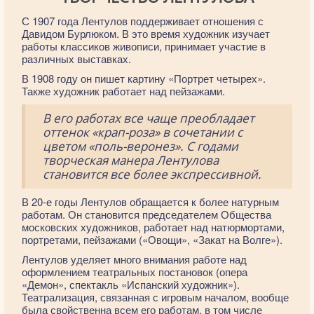
С 1907 года Лентулов поддерживает отношения с
Давидом Бурлюком. В это время художник изучает
работы классиков живописи, принимает участие в
различных выставках.
В 1908 году он пишет картину «Портрет четырех».
Также художник работает над пейзажами.
В его работах все чаще преобладает
оттенок «крап-роза» в сочетании с
цветом «поль-веронез». С годами
творческая манера Лентулова
становится все более экспрессивной.
В 20-е годы Лентулов обращается к более натурным
работам. Он становится председателем Общества
московских художников, работает над натюрмортами,
портретами, пейзажами («Овощи», «Закат на Волге»).
Лентулов уделяет много внимания работе над
оформлением театральных постановок (опера
«Демон», спектакль «Испанский художник»).
Театрализация, связанная с игровым началом, вообще
была свойственна всем его работам, в том числе