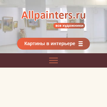
Allpainters.ru - картинная галерея
Онлайн галерея живописи.
Картины классиков
и современников
Картины в интерьере