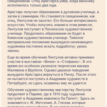
священником. Отец Аристарха умер, когда мальчику
исполнилось только два года.
Аристарх получал образование в духовном училище, а
затем в семинарии. Но становится священником, как
отец, Лентулов не захотел. Его больше интересовало
искусство. Чтобы получить знания в этом ремесле,
Лентулов поступает в Пензенское художественное
училище. Продолжать образование он будет в
Киевском художественном училище. Тяжелое
материальное положение вынуждало начинающего
художника постоянно искать подработку: уроки,
заказы.
Еще во время обучения Лентулов активно принимал
участие в выставках «Венок» и «Стефанос». В это
время его особенно увлекала творческая манера
Малявина и Врубеля. Однако дерзкое поведение
вынудило Аристарха вернуться в Пензу. После этого
он пытается поступить в Академию художеств в
Петербурге, но сдать экзамены ему не удается.
Обучение художественному мастерству Лентулов
продолжит в Париже, где в 1910 году художник
поступит в Академию живописи Ла Палетт. Здесь он
знакомится с Ж. Метсенже, А. Глезом, которые
развивали идеи кубизма. В это время полотна