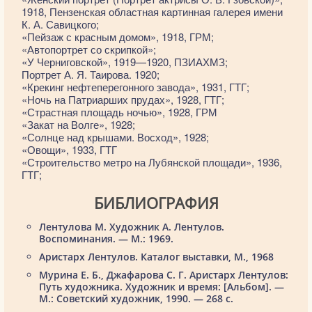
1918, Пензенская областная картинная галерея имени
К. А. Савицкого;
«Пейзаж с красным домом», 1918, ГРМ;
«Автопортрет со скрипкой»;
«У Черниговской», 1919—1920, ПЗИАХМЗ;
Портрет А. Я. Таирова. 1920;
«Крекинг нефтеперегонного завода», 1931, ГТГ;
«Ночь на Патриарших прудах», 1928, ГТГ;
«Страстная площадь ночью», 1928, ГРМ
«Закат на Волге», 1928;
«Солнце над крышами. Восход», 1928;
«Овощи», 1933, ГТГ
«Строительство метро на Лубянской площади», 1936,
ГТГ;
БИБЛИОГРАФИЯ
Лентулова М. Художник А. Лентулов.
Воспоминания. — М.: 1969.
Аристарх Лентулов. Каталог выставки, М., 1968
Мурина Е. Б., Джафарова С. Г. Аристарх Лентулов:
Путь художника. Художник и время: [Альбом]. —
М.: Советский художник, 1990. — 268 с.