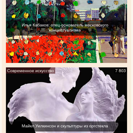
Илья Кабаков: отец-основатель московского
концептуализма
Современное искусство
7 803
Майкл Уилкинсон и скульптуры из оргстекла