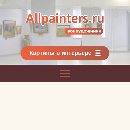
Allpainters.ru - картинная галерея
Онлайн галерея живописи.
Картины классиков
и современников
Картины в интерьере