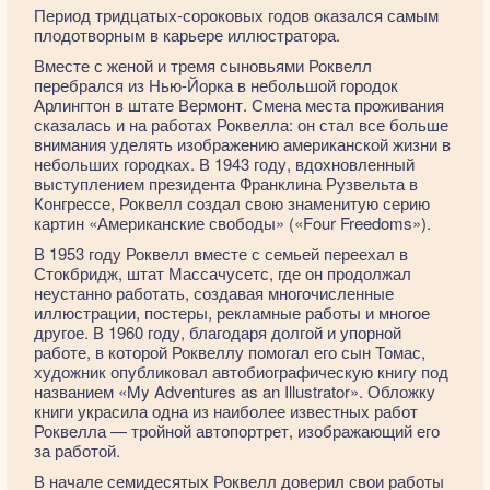
Период тридцатых-сороковых годов оказался самым
плодотворным в карьере иллюстратора.
Вместе с женой и тремя сыновьями Роквелл
перебрался из Нью-Йорка в небольшой городок
Арлингтон в штате Вермонт. Смена места проживания
сказалась и на работах Роквелла: он стал все больше
внимания уделять изображению американской жизни в
небольших городках. В 1943 году, вдохновленный
выступлением президента Франклина Рузвельта в
Конгрессе, Роквелл создал свою знаменитую серию
картин «Американские свободы» («Four Freedoms»).
В 1953 году Роквелл вместе с семьей переехал в
Стокбридж, штат Массачусетс, где он продолжал
неустанно работать, создавая многочисленные
иллюстрации, постеры, рекламные работы и многое
другое. В 1960 году, благодаря долгой и упорной
работе, в которой Роквеллу помогал его сын Томас,
художник опубликовал автобиографическую книгу под
названием «My Adventures as an Illustrator». Обложку
книги украсила одна из наиболее известных работ
Роквелла — тройной автопортрет, изображающий его
за работой.
В начале семидесятых Роквелл доверил свои работы