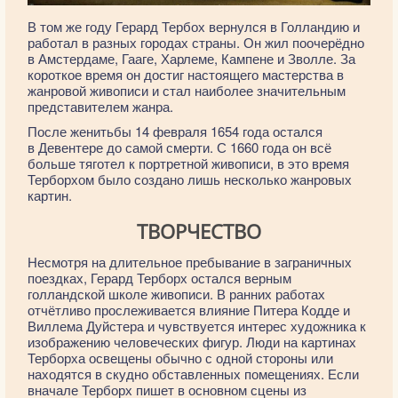
В том же году Герард Тербох вернулся в Голландию и
работал в разных городах страны. Он жил поочерёдно
в Амстердаме, Гааге, Харлеме, Кампене и Зволле. За
короткое время он достиг настоящего мастерства в
жанровой живописи и стал наиболее значительным
представителем жанра.
После женитьбы 14 февраля 1654 года остался
в Девентере до самой смерти. С 1660 года он всё
больше тяготел к портретной живописи, в это время
Терборхом было создано лишь несколько жанровых
картин.
ТВОРЧЕСТВО
Несмотря на длительное пребывание в заграничных
поездках, Герард Терборх остался верным
голландской школе живописи. В ранних работах
отчётливо прослеживается влияние Питера Кодде и
Виллема Дуйстера и чувствуется интерес художника к
изображению человеческих фигур. Люди на картинах
Терборха освещены обычно с одной стороны или
находятся в скудно обставленных помещениях. Если
вначале Терборх пишет в основном сцены из