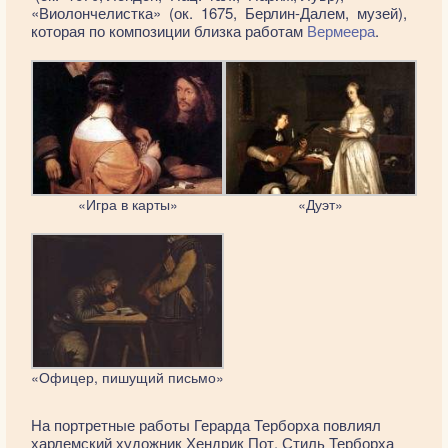
«Виолончелистка» (ок. 1675, Берлин-Далем, музей),
которая по композиции близка работам
Вермеера
.
«Игра в карты»
«Дуэт»
«Офицер, пишущий письмо»
На портретные работы Герарда Терборха повлиял
харлемский художник Хендрик Пот. Стиль Терборха