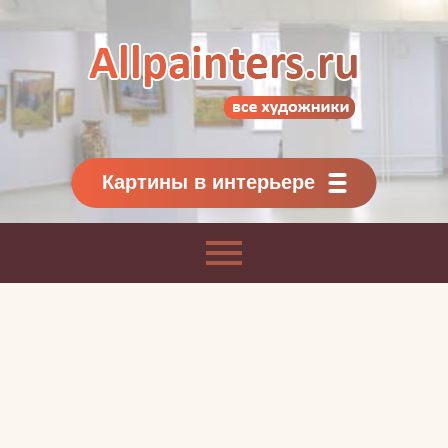
Allpainters.ru - картинная галерея
Онлайн галерея живописи.
Картины классиков
и современников
Картины в интерьере