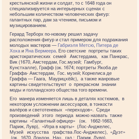
крестьянской жизни и солдат, то с 1648 года он
специализируется на интерьерных сценах с
небольшим количеством человеческих фигур:
галантных пар, дам за чтением, письмом и
музицированием.
Герард Терборх по-новому решил задачу
расположения фигур и стал примером для подражания
молодых мастеров —
Габриэля Метсю
,
Питера де
Хоха
и
Яна Вермеера
. Его светские портреты таких
аристократических семей Амстердама, как Панкрас,
Вик (1670, Амстердам, Гос.музей; Гамбург,
Кунстхалле), Графф (ок. 1674; портреты Якоба де
Граффа- Амстердам, Гос. музей; Корнелиса де
Граффа — Гаага, Маурицхёйс), а также жанровые
картины свидетельствуют о прекрасном знании
моды и голландского общества того времени.
Его манера изменяется лишь в деталях костюмов, в
некотором усложнении аксессуаров, в тонкости
валёров и светотеневых «переходов». Среди
произведений этого периода можно назвать также
картины «Галантный офицер» (ок. 1662-1663,
Париж, Лувр), «Игра в карты» (Лос-Анджелес,
Музей искусства графства Лос-Анджелес), «Дуэт»
(ок. 1670, Лондон, Нац. гал.; Париж, Лувр),