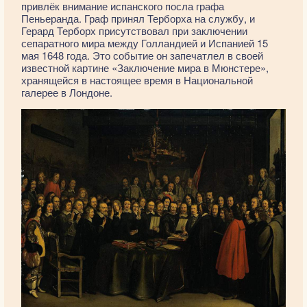
привлёк внимание испанского посла графа
Пеньеранда. Граф принял Терборха на службу, и
Герард Терборх присутствовал при заключении
сепаратного мира между Голландией и Испанией 15
мая 1648 года. Это событие он запечатлел в своей
известной картине «Заключение мира в Мюнстере»,
хранящейся в настоящее время в Национальной
галерее в Лондоне.