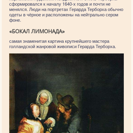
сформировался к началу 1640-х годов и почти не
менялся. Люди на портретах Герарда Терборха обычно
одеты в чёрное и расположены на нейтрально сером
фоне.
«БОКАЛ ЛИМОНАДА»
самая знаменитая картина крупнейшего мастера
голландской жанровой живописи Герарда Терборха.