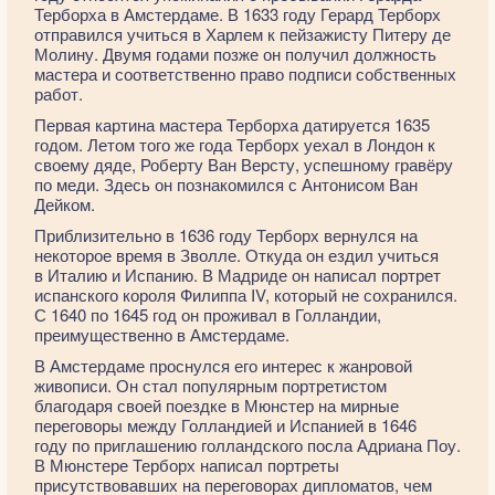
Терборха в Амстердаме. В 1633 году Герард Терборх
отправился учиться в Харлем к пейзажисту Питеру де
Молину. Двумя годами позже он получил должность
мастера и соответственно право подписи собственных
работ.
Первая картина мастера Терборха датируется 1635
годом. Летом того же года Терборх уехал в Лондон к
своему дяде, Роберту Ван Версту, успешному гравёру
по меди. Здесь он познакомился с Антонисом Ван
Дейком.
Приблизительно в 1636 году Терборх вернулся на
некоторое время в Зволле. Откуда он ездил учиться
в Италию и Испанию. В Мадриде он написал портрет
испанского короля Филиппа IV, который не сохранился.
С 1640 по 1645 год он проживал в Голландии,
преимущественно в Амстердаме.
В Амстердаме проснулся его интерес к жанровой
живописи. Он стал популярным портретистом
благодаря своей поездке в Мюнстер на мирные
переговоры между Голландией и Испанией в 1646
году по приглашению голландского посла Адриана Поу.
В Мюнстере Терборх написал портреты
присутствовавших на переговорах дипломатов, чем