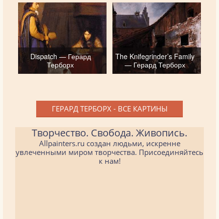
Dispatch — Герард
The Knifegrinder’s Family
Терборх
— Герард Терборх
ГЕРАРД ТЕРБОРХ - ВСЕ КАРТИНЫ
Творчество. Свобода. Живопись.
Allpainters.ru создан людьми, искренне
увлеченными миром творчества. Присоединяйтесь
к нам!