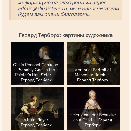
информацию на электронный адрес
admin@allpainters.ru, мы и наши читатели
будем вам очень благодарны.
Герард Терборх: картины художника
Girl in Peasant Costume.
Probably Gesina the
Memorial Portrait of
Painter’s Half Sister. —
Moses ter Borch —
Герард Терборх
Герард Терборх
Helena van der Schalcke
The Lute Player —
as a Child — Герард
Герард Терборх
Терборх