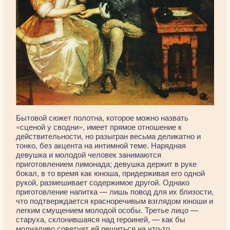
Бытовой сюжет полотна, которое можно назвать
«сценой у сводни», имеет прямое отношение к
действительности, но разыгран весьма деликатно и
тонко, без акцента на интимной теме. Нарядная
девушка и молодой человек занимаются
приготовлением лимонада; девушка держит в руке
бокал, в то время как юноша, придерживая его одной
рукой, размешивает содержимое другой. Однако
приготовление напитка — лишь повод для их близости,
что подтверждается красноречивым взглядом юноши и
легким смущением молодой особы. Третье лицо —
старуха, склонившаяся над героиней, — как бы
молчаливо советует ей решиться на что-то