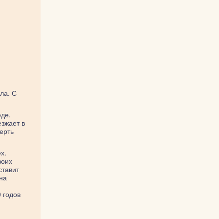
ла. С
еде.
езжает в
ерть
х.
воих
ставит
на
 годов