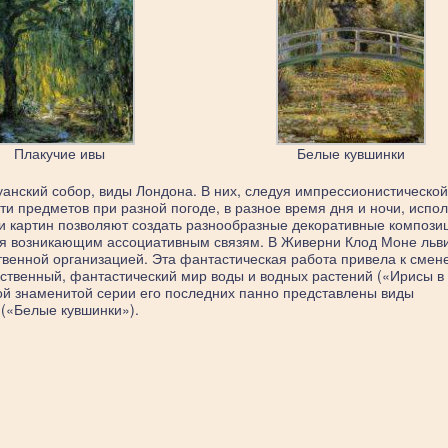
Плакучие ивы
Белые кувшинки
анский собор, виды Лондона. В них, следуя импрессионистическо
 предметов при разной погоде, в разное время дня и ночи, испол
и картин позволяют создать разнообразные декоративные композиц
ря возникающим ассоциативным связям. В Живерни Клод Моне льв
твенной организацией. Эта фантастическая работа привела к смен
ственный, фантастический мир воды и водных растений («Ирисы в
ой знаменитой серии его последних панно представлены виды
(«Белые кувшинки»).