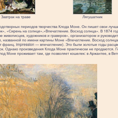
Завтрак на траве
Лягушатник
одотворных периодов творчества Клода Моне. Он пишет свои лучш
», «Сирень на солнце»,»Впечатление. Восход солнца». В 1874 год
е живописцев, художников и граверов», организатором и руководи
и, названной по имени картины Моне «Впечатление. Восход солнца
 франц. impression — впечатление). Это были золотые годы расцв
ок. Однако произведения Клода Моне практически не продаются. 
д Моне проживает там, где позволяет кошелек: в Аржантее, в Вет