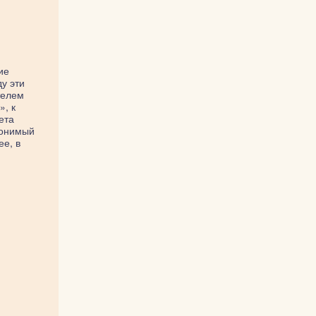
ие
у эти
телем
», к
ета
Гонимый
ее, в