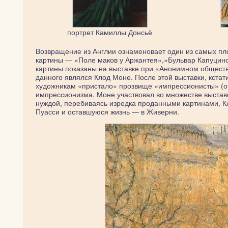
портрет Камиллы Донсьё
Возвращение из Англии ознаменовает один из самых пл
картины — «Поле маков у Аржантея»,»Бульвар Капуцинок
картины показаны на выставке при «Анонимном обществ
данного являлся Клод Моне. После этой выставки, кстат
художникам «пристало» прозвище «импрессионисты» (от
импрессионизма. Моне участвовал во множестве выстав
нуждой, перебиваясь изредка проданными картинами, Кло
Пуасси и оставшуюся жизнь — в Живерни.