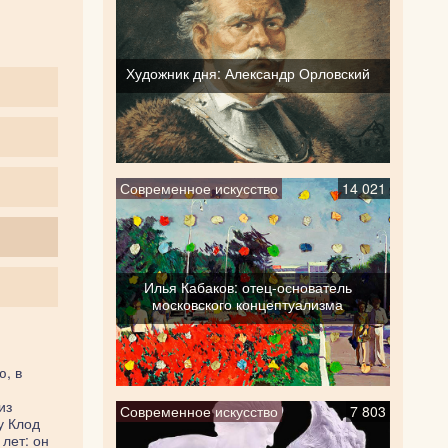
Художник дня: Александр Орловский
Современное искусство
14 021
Илья Кабаков: отец-основатель
московского концептуализма
ю, в
из
Современное искусство
7 803
у Клод
лет: он