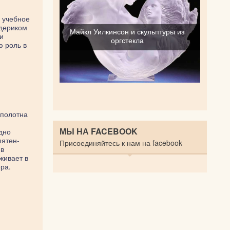
в учебное
едериком
Майкл Уилкинсон и скульптуры из
и
оргстекла
ю роль в
 полотна
МЫ НА FACEBOOK
дно
пятен-
Присоединяйтесь к нам на facebook
 в
живает в
ра.