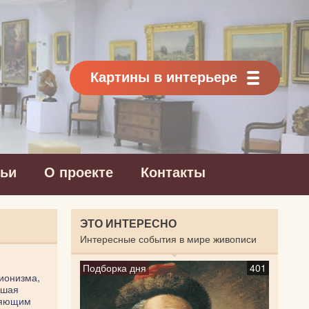
Картины в интерьере
тьи
О проекте
Контакты
ЭТО ИНТЕРЕСНО
Интересные события в мире живописи
Подборка дня
401
ионизма,
вшая
оляющим