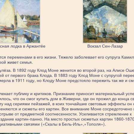
сная лодка в Аржантёе
Вокзал Сен-Лазар
я переменами в его жизни. Тяжело заболевает его супруга Камил
рой живет семья.
улёза. В 1892 году Клод Моне женится во второй раз, на Алисе Ош
ей от первого брака Клода. В 1883 году Клод Моне с супругой пере
рла в 1911 году, но Клоду Моне предстояло пережить так же и см
влекает публику и критиков. Признание приносит материальный успе
ось, что он смог купить дом в Живерни, где он прожил до конца с
оту над сериями пейзажей, в коих тончайшие световые эффекты он 
 меняются и сюжеты его картин. Все внимание Моне сосредоточено 
отрыве от предметной соотнесенности. Усиливается стремление к
оздание картин-панно. На место простых сюжетых картин 1860-1870
иативными связями («Скалы в Бель-Иль»,»Тополя»).