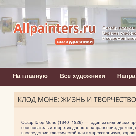
Allpainters.ru - 
Онлайн галерея
Картины классик
и современнико
На главную
Все художники
Напра
КЛОД МОНЕ: ЖИЗНЬ И ТВОРЧЕСТВ
Оскар Клод Моне (1840 -1926) — один из виднейших пр
сооснователь и теоретик данного направления, до кон
впоследствии классической для импрессионизма, харак