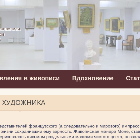
картинная галерея
 живописи.
ов
в
вления в живописи
Вдохновение
Ста
О ХУДОЖНИКА
едставителей французского (а следовательно и мирового) импресс
ца жизни сохранивший ему верность. Живописная манера Моне, ста
теризовалась письмом раздельными мазками чистого цвета, позв