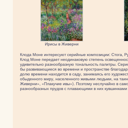
Ирисы в Живерни
Клода Моне интересуют серийные композиции: Стога, Ру
Клод Моне передает неодинаковую степень освещенности
удивительно разнообразную тональность палитры. Сери
бы развивающиеся во времени и пространстве благода
долю времени находится в саду, занимаясь его художес
обыденного миру, населенного живыми людьми, на таин
Живерни», «Плакучие ивы»). Поэтому неслучайно в сам
разнообразных прудов с плавающими в них кувшинками 