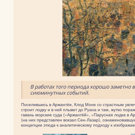
В работах того периода хорошо заметно 
сиюминутных событий.
Поселившись в Аржантёе, Клод Моне со страстным увлеч
строит лодку и в ней плывет до Руана и там, жутко пор
гавань морские суда («Аржантёй», «Парусная лодка в Ар
(на них представлен вокзал Сен-Лазар), ознаменовавшу
концепции этюда к аналитическому подходу к изображае