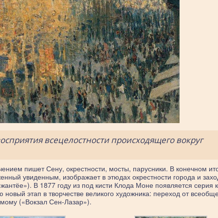
восприятия всецелостности происходящего вокруг
ением пишет Сену, окрестности, мосты, парусники. В конечном ит
аженный увиденным, изображает в этюдах окрестности города и зах
жантёе»). В 1877 году из под кисти Клода Моне появляется серия 
ю новый этап в творчестве великого художника: переход от всеобщ
мому («Вокзал Сен-Лазар»).