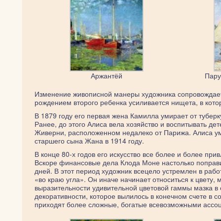
Аржантёй
Пару
Изменение живописной манеры художника сопровождаетс
рождением второго ребенка усиливается нищета, в кото
В 1879 году его первая жена Камилла умирает от туберк
Ранее, до этого Алиса вела хозяйство и воспитывать дет
Живерни, расположенном недалеко от Парижа. Алиса уме
старшего сына Жана в 1914 году.
В конце 80-х годов его искусство все более и более при
Вскоре финансовые дела Клода Моне настолько поправил
дней. В этот период художник всецело устремлен в раб
«во краю угла». Он иначе начинает относиться к цвету,
выразительности удивительной цветовой гаммы мазка в 
декоративности, которое вылилось в конечном счете в с
приходят более сложные, богатые всевозможными ассоц