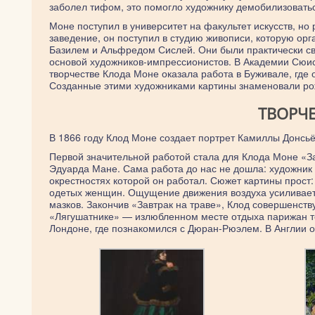
заболел тифом, это помогло художнику демобилизовать
Моне поступил в университет на факультет искусств, но
заведение, он поступил в студию живописи, которую ор
Базилем и Альфредом Сислей. Они были практически св
основой художников-импрессионистов. В Академии Сюис
творчестве Клода Моне оказала работа в Буживале, где
Созданные этими художниками картины знаменовали ро
ТВОРЧ
В 1866 году Клод Моне создает портрет Камиллы Донсьё
Первой значительной работой стала для Клода Моне «З
Эдуарда Мане. Сама работа до нас не дошла: художник 
окрестностях которой он работал. Сюжет картины прост
одетых женщин. Ощущение движения воздуха усиливается
мазков. Закончив «Завтрак на траве», Клод совершенств
«Лягушатнике» — излюбленном месте отдыха парижан то
Лондоне, где познакомился с Дюран-Рюэлем. В Англии 