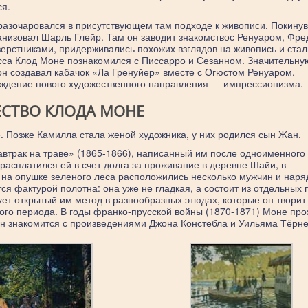
ся.
 разочаровался в присутствующем там подходе к живописи. Покину
ганизовал Шарль Глейр. Там он заводит знакомствос Ренуаром, Фр
ерстниками, придерживались похожих взглядов на живопись и стал
са Клод Моне познакомился с Писсарро и Сезанном. Значительну
 он создавал кабачок «Ла Гренуйер» вместе с Огюстом Ренуаром.
ждение нового художественного направления — импрессионизма.
ЕСТВО КЛОДА МОНЕ
. Позже Камилла стала женой художника, у них родился сын Жан.
автрак на траве» (1865-1866), написанный им после одноименного
расплатился ей в счет долга за проживание в деревне Шайи, в
: на опушке зеленого леса расположились несколько мужчин и наря
 фактурой полотна: она уже не гладкая, а состоит из отдельных 
ует открытый им метод в разнообразных этюдах, которые он творит
го периода. В годы франко-прусской войны (1870-1871) Моне про
он знакомится с произведениями Джона Констебла и Уильяма Тёрне