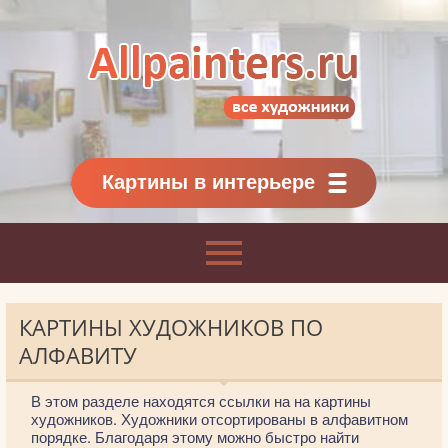
Allpainters.ru - картинная галерея
Онлайн галерея живописи.
Картины классиков
и современников
Картины в интерьере
КАРТИНЫ ХУДОЖНИКОВ ПО
АЛФАВИТУ
В этом разделе находятся ссылки на на картины
художников. Художники отсортированы в алфавитном
порядке. Благодаря этому можно быстро найти