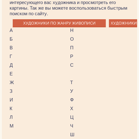
интересующего вас художника и просмотреть его
картины. Так же вы можете воспользоваться быстрым
поиском по сайту.
ХУДОЖНИКИ ПО ЖАНРУ ЖИВОПИСИ
ХУДОЖНИКИ 
А
Н
Б
О
В
П
Г
Р
Д
С
Е
Ж
Т
З
У
И
Ф
К
Х
Л
Ц
М
Ч
Ш